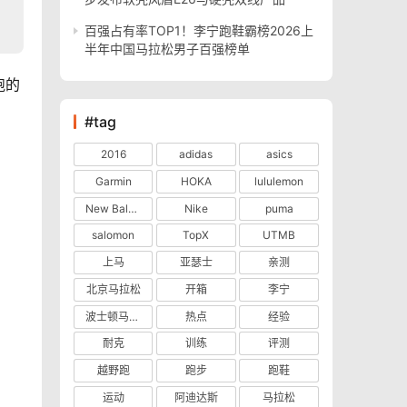
百强占有率TOP1！李宁跑鞋霸榜2026上
半年中国马拉松男子百强榜单
跑的
#tag
2016
adidas
asics
Garmin
HOKA
lululemon
New Balance
Nike
puma
salomon
TopX
UTMB
上马
亚瑟士
亲测
北京马拉松
开箱
李宁
波士顿马拉松
热点
经验
耐克
训练
评测
越野跑
跑步
跑鞋
运动
阿迪达斯
马拉松