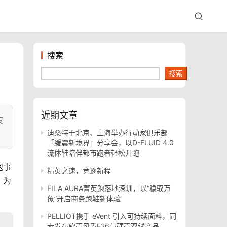
搜索
搜索
近期文章
夜
迪桑特于北京、上海举办行动家俱乐部
「缓震新境界」分享会，以D-FLUID 4.0
流体鞋陪伴都市跑者轻松开跑
跑事
精英之速，竞逐新程
。为
FILA AURA菁英跑落地深圳，以“稳驭万
象”开启商务跑鞋新体验
PELLIOT携手 eVent 引入可持续面料，同
步发布软壳风盾E26与硬壳双线产品