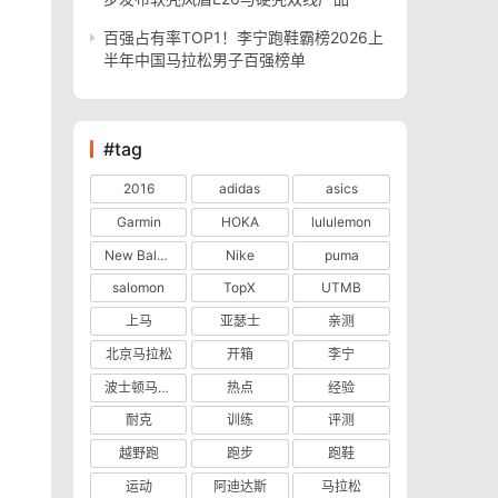
百强占有率TOP1！李宁跑鞋霸榜2026上
半年中国马拉松男子百强榜单
#tag
2016
adidas
asics
Garmin
HOKA
lululemon
New Balance
Nike
puma
salomon
TopX
UTMB
上马
亚瑟士
亲测
北京马拉松
开箱
李宁
波士顿马拉松
热点
经验
耐克
训练
评测
越野跑
跑步
跑鞋
运动
阿迪达斯
马拉松