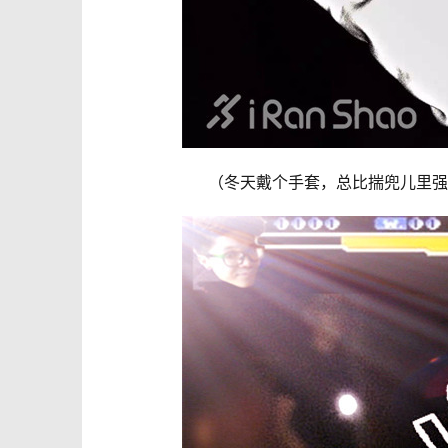
（
冬天戴个手套，总比揣兜儿里强