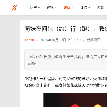
比赛
观察
装备
训练
视频
萌妹夜间出（约）行（跑），教你远
admin
•
2015年10月30日 上午1:59
•
新闻资讯
谨以此超长夜用型跑步安全指南，送给广大热
越好。
夜跑作为一种健康、时尚又省钱的爱好，受到越
妇纷纷穿上跑鞋，或身轻如燕或惊天动地地撒欢在