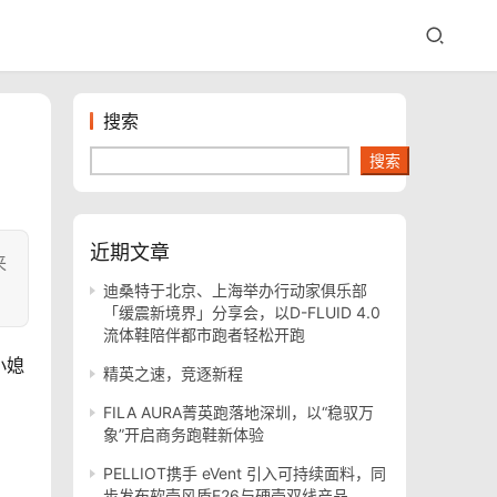
搜索
搜索
近期文章
来
迪桑特于北京、上海举办行动家俱乐部
「缓震新境界」分享会，以D-FLUID 4.0
流体鞋陪伴都市跑者轻松开跑
小媳
精英之速，竞逐新程
FILA AURA菁英跑落地深圳，以“稳驭万
象”开启商务跑鞋新体验
PELLIOT携手 eVent 引入可持续面料，同
步发布软壳风盾E26与硬壳双线产品