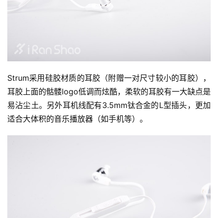
装
备
训
练
Strum采用硅胶材质的耳胶（附赠一对尺寸较小的耳胶），
视
频
耳胶上面的骷髅logo低调而炫酷，柔软的耳胶有一大缺点是
易沾尘土。另外耳机线配有3.5mm钛合金的L型插头，更加
用
适合大体积的音乐播放器（如手机等）。
户
精
选
运
动
集