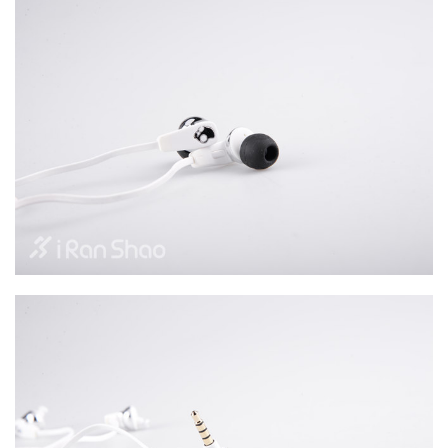
比
赛
观
察