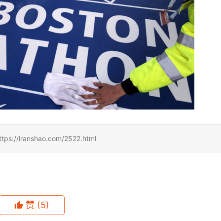
ranshao.com/2522.html
赞
(5)