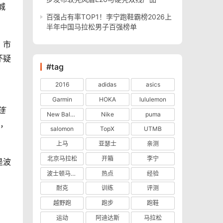
城
百强占有率TOP1！李宁跑鞋霸榜2026上
半年中国马拉松男子百强榜单
，市
怀疑
#tag
2016
adidas
asics
Garmin
HOKA
lululemon
连
New Balance
Nike
puma
去，
salomon
TopX
UTMB
上马
亚瑟士
亲测
北京马拉松
开箱
李宁
是波
波士顿马拉松
热点
经验
耐克
训练
评测
越野跑
跑步
跑鞋
运动
阿迪达斯
马拉松