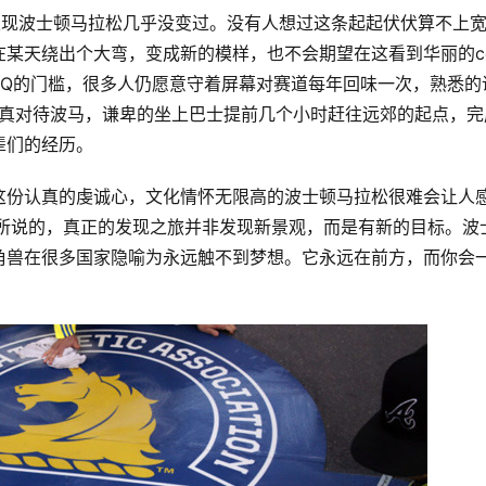
发现波士顿马拉松几乎没变过。没有人想过这条起起伏伏算不上
某天绕出个大弯，变成新的模样，也不会期望在这看到华丽的c
BQ的门槛，很多人仍愿意守着屏幕对赛道每年回味一次，熟悉的
不认真对待波马，谦卑的坐上巴士提前几个小时赶往远郊的起点，完
辈们的经历。
这份认真的虔诚心，文化情怀无限高的波士顿马拉松很难会让人
里所说的，真正的发现之旅并非发现新景观，而是有新的目标。波
角兽在很多国家隐喻为永远触不到梦想。它永远在前方，而你会