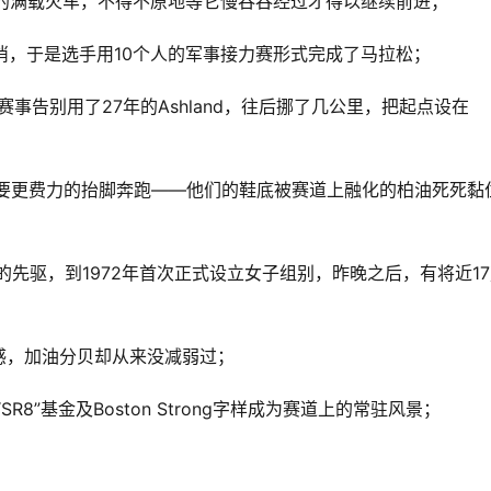
遇经过的满载火车，不得不原地等它慢吞吞经过才得以继续前进；
取消，于是选手用10个人的军事接力赛形式完成了马拉松；
，赛事告别用了27年的Ashland，往后挪了几公里，把起点设在
也要更费力的抬脚奔跑——他们的鞋底被赛道上融化的柏油死死黏
的先驱，到1972年首次正式设立女子组别，昨晚之后，有将近1
感，加油分贝却从来没减弱过；
8”基金及Boston Strong字样成为赛道上的常驻风景；