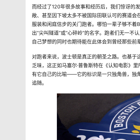
而经过了120年很多故事和经历后，我们惊讶的
敞、甚至因下坡太多不被国际田联认可的赛道会在
服装和闲庭信步的关门跑者。哪怕一辈子够不着
出“尖叫隧道”或“心碎岭”的名字。跑者们无一
自己梦想的同时也期待能在此体会到曾经那些前
对跑者来说，波士顿是真正的朝圣之路。也基于
乏味，这正如马塞尔·普鲁斯特在《认知电影》
有它自己的比喻——它的标识是一只独角兽，独
追随。