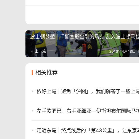
波士顿梦想 | 手撕变形金刚的马克 乱入波士顿马
上一篇
2016年4月18日 
相关推荐
左手欧罗巴，右手亚细亚—伊斯坦布尔国际马