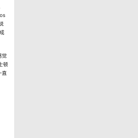
宽
os
说
成
感觉
士顿
一直