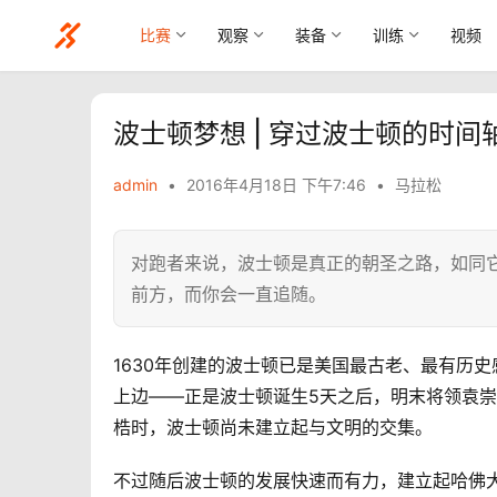
比赛
观察
装备
训练
视频
波士顿梦想 | 穿过波士顿的时间
admin
•
2016年4月18日 下午7:46
•
马拉松
对跑者来说，波士顿是真正的朝圣之路，如同
前方，而你会一直追随。
1630年创建的波士顿已是美国最古老、最有历
上边——正是波士顿诞生5天之后，明末将领袁
梏时，波士顿尚未建立起与文明的交集。
不过随后波士顿的发展快速而有力，建立起哈佛