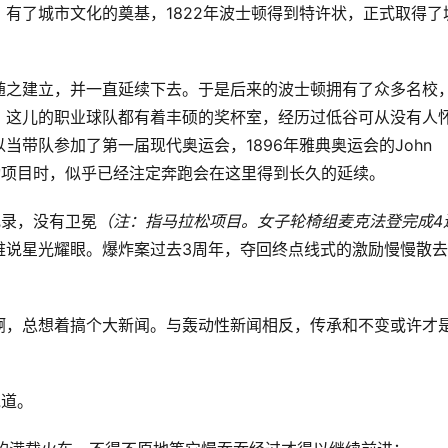
有了城市文化的奠基，1822年波士顿得到特许状，正式取得了
随之建立，并一直延续下去。于是后来的波士顿拥有了众多名校
。这儿的职业球队都有着丰硕的奖杯室，经历过低谷可从没有人
带队参加了第一届现代奥运会，1896年雅典奥运会的John 
运动项目时，似乎已经注定奔跑会在这里得到长久的延续。
纪录，没有卫冕
（注：指马拉松项目。女子轮椅组麦克法登完成4
难说星光耀眼。爆炸案过去3周年，夺回终点线式的激励慢慢散
啊，总想着搞个大新闻。与轰动性新闻相反，传承和不变或许才
说道。