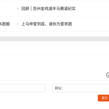
回顾 | 苏州金鸡湖半马赛道纪实
日本跑圈
上马申爱到底，请你为爱奔跑
网址：
提交