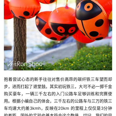
比
赛
抱着尝试心态的新手往往对售价高昂的碳纤铁三车望而却
步，进而打起了退堂鼓。其实初玩铁三，大可不必一掷千金
观
购买豪车，一辆三千左右的入门公路车足够训练和完赛使
察
用。根据小编自己的体会，三千左右的公路车与三万的铁三
车均速大约差3kmh，反映在20km 的里程上仅仅是3分钟
装
的差距，国外的实验也基本符合这个数值。切记，我们的目