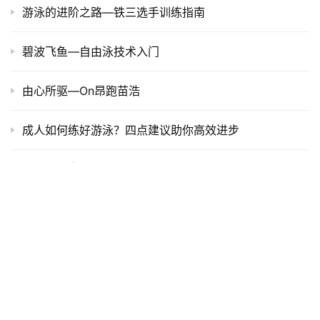
游泳的进阶之路—铁三选手训练指南
碧波飞鱼—自由泳技术入门
由心所驱—On昂跑苗浩
成人如何练好游泳？四点建议助你高效进步
铁三入门 | 跑完马拉松 如何轻松转战铁三？
捅开铁三那层窗，打铁菜鸟入门指南
如何迈出铁三训练的第一步？
铁人三项赛前物品检查清单