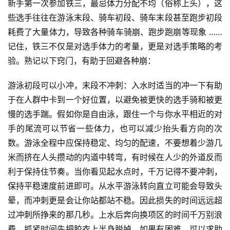
新手第一次参加铁三，最忌体力分配不均（俗称上头），这
些选手往往在游泳末段、骑车初段、骑车末段甚至跑步初段
耗费了大量体力，导致各种骑车骑崩、跑步跑崩等现象 ……
记住，铁三不仅是对选手体力的考量，更是对选手策略的考
验。熟记以下窍门，有助于回避各种崩：
游泳初段可以小冲，末段不冲刺：入水时适当的冲一下有助
于在人群中卡到一个好位置，以避免被更快的选手骑和被更
慢的选手踹。假如你是自由泳，跟住一个与你水平相近的对
手的尾流可以节省一些体力，也可以减少抬头看方向的次
数。游泳全程中应保持稳定、均匀的配速，不要想着少游几
米而挤在人头攒动的内道中转弯，有时候在人少的外道反而
利于保持住节奏。当你看见起水点时，千万记得不要冲刺，
保持平稳速度前进即可。从水平游泳转向直立可能会导致头
晕，而冲刺更是会让你站都站不稳。因此损失的时间远远超
过冲刺所挣来的那几秒。上水后奔向换项区的时间千万别浪
费，抓紧时间先把胶衣上半身脱掉。如果有困难，可以求助