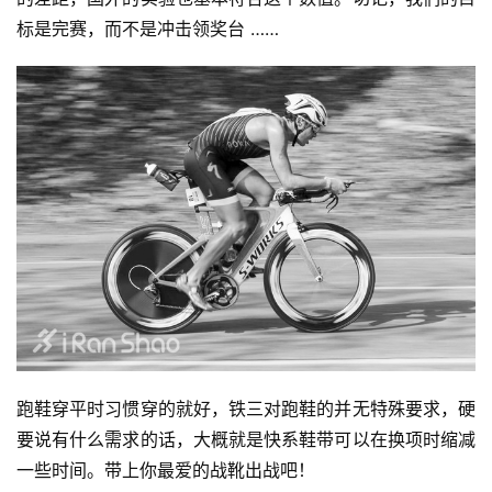
备
标是完赛，而不是冲击领奖台 ……
训
练
视
频
用
户
精
选
运
跑鞋穿平时习惯穿的就好，铁三对跑鞋的并无特殊要求，硬
动
集
要说有什么需求的话，大概就是快系鞋带可以在换项时缩减
一些时间。带上你最爱的战靴出战吧！