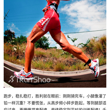
跑步，稳扎稳打，胜利就在眼前：刚刚骑完车，小腿像灌了
铅一样沉重？不要慌张，从高步频小碎步跑起，等到腿部适
应过来，再慢慢提高配速，最终稳定到平时的训练配速！千