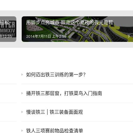
马拉松
用脚步点亮城市 照亮这个夏夜的夜光跑鞋
午12:35
2014年7月11日 上午2:59
下
如何迈出铁三训练的第一步？
捅开铁三那层窗，打铁菜鸟入门指南
慢谈铁三 | 铁三装备面面观
铁人三项赛前物品检查清单