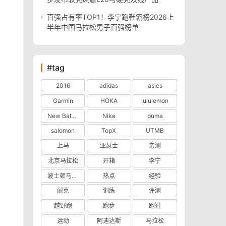
百强占有率TOP1！李宁跑鞋霸榜2026上
半年中国马拉松男子百强榜单
#tag
2016
adidas
asics
Garmin
HOKA
lululemon
New Balance
Nike
puma
salomon
TopX
UTMB
上马
亚瑟士
亲测
北京马拉松
开箱
李宁
波士顿马拉松
热点
经验
耐克
训练
评测
越野跑
跑步
跑鞋
运动
阿迪达斯
马拉松