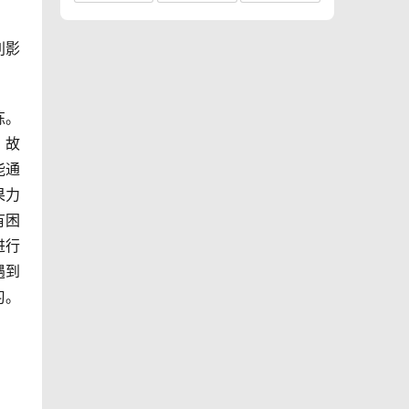
利影
练。
，故
能通
果力
有困
进行
遇到
习。