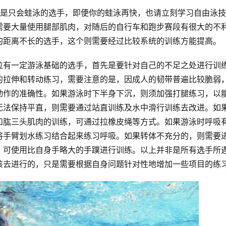
需要大量使用腿部肌肉，对随后的自行车和跑步赛段有很大的不
的距离不长的选手，这个则需要经过比较系统的训练方能提高。
位有一定游泳基础的选手，首先是要针对自己的不足之处进行训
的拉伸和转动练习，需要注意的是，因成人的韧带普遍比较脆弱
动作的准确性。如果游泳时下半身下沉，则须加强打腿练习，以
无法保持平直，则需要通过站直训练及水中滑行训练去改进。如
和肱三头肌肉的训练，可通过拉橡皮绳等方式。如果游泳时呼吸
将手臂划水练习结合起来练习呼吸。如果转体不充分的，则需要
，可使用比自身手略大的手蹼进行训练。以上并非是所有选手所
该去进行的，只是需要根据自身问题针对性地增加一些项目的练