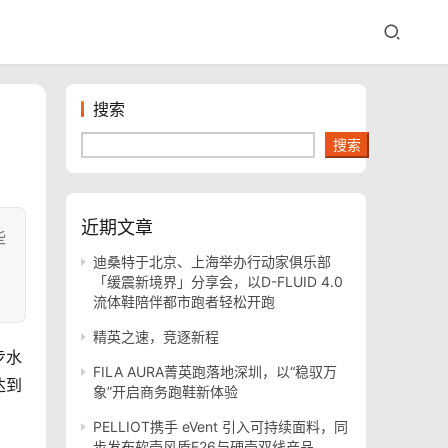
搜索
搜索
近期文章
些
迪桑特于北京、上海举办行动家俱乐部
「缓震新境界」分享会，以D-FLUID 4.0
流体鞋陪伴都市跑者轻松开跑
精英之速，竞逐新程
步水
FILA AURA菁英跑落地深圳，以“稳驭万
达到
象”开启商务跑鞋新体验
PELLIOT携手 eVent 引入可持续面料，同
步发布软壳风盾E26与硬壳双线产品