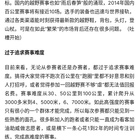
标。国内的越野赛事也如“雨后春笋”般的涌现，2014年国内
百公里赛事将有接近10场。选手的装备也迅速与世界接轨，
通过各类渠道能时刻获得最新款的越野鞋，背包，头灯，登
山杖。可是在如此“繁荣”的市场背后还存在很多问题。（吐
槽开始）
过于追求赛事难度
目前来看，无论从参赛者还是办赛者，都过于追求赛事难
度。搞得大家觉得不跑次百公里在“跑圈”里都不好意思和别
人打招呼，或者觉得参加一回越野赛不够“虐”都无法值回报
名费。赛事难度从30、50公里到100公里，累计爬升从
3000多米到4、5000米，6、7000米。如此高强度的赛事
只有很小的一个群体才能完成，所以每次参赛都只能见到一
些熟悉的面孔。很多新加入的跑者或者只能一直成为看客加
油助威做志愿者，或是横下一条心花1到2年的时间专注训
练，完成高难度的赛事。