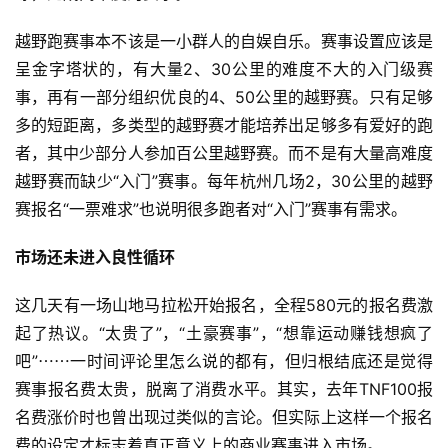
越野跑赛事本不该是一小群人的自娱自乐。赛事设置应该是
呈金字塔状的，有大量2、30公里的难度不大的入门级赛
事，再有一部分组织优良的4、50公里的越野赛。只有足够
多的短距离，多类型的越野赛才能培养出足够多有爱好的跑
者，其中少部分人参加百公里越野赛。而不是有大量高难度
越野赛而缺少“入门”赛事。每年杭州几场2，30公里的越野
赛报名“一票难求”也说明很多跑者对“入门”赛事有需求。
市场还未进入良性循环
这几天有一场山地马拉松开始报名，全程580元的报名费激
起了热议。“太贵了”，“土豪赛事”，“想靠运动赚钱想疯了
吧”⋯⋯一时间评论里怎么说的都有，但归根结底还是觉得
赛事报名费太贵，脱离了消费水平。其实，去年TNF100报
名费涨价时也曾出现过类似的言论。但实际上这样一个报名
费的设定才标志着真正意义上的商业赛事进入市场。