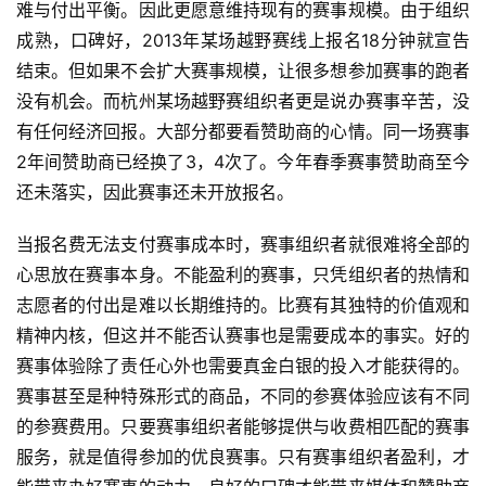
难与付出平衡。因此更愿意维持现有的赛事规模。由于组织
成熟，口碑好，2013年某场越野赛线上报名18分钟就宣告
结束。但如果不会扩大赛事规模，让很多想参加赛事的跑者
没有机会。而杭州某场越野赛组织者更是说办赛事辛苦，没
有任何经济回报。大部分都要看赞助商的心情。同一场赛事
2年间赞助商已经换了3，4次了。今年春季赛事赞助商至今
还未落实，因此赛事还未开放报名。
当报名费无法支付赛事成本时，赛事组织者就很难将全部的
心思放在赛事本身。不能盈利的赛事，只凭组织者的热情和
志愿者的付出是难以长期维持的。比赛有其独特的价值观和
精神内核，但这并不能否认赛事也是需要成本的事实。好的
赛事体验除了责任心外也需要真金白银的投入才能获得的。
比
赛事甚至是种特殊形式的商品，不同的参赛体验应该有不同
赛
的参赛费用。只要赛事组织者能够提供与收费相匹配的赛事
观
服务，就是值得参加的优良赛事。只有赛事组织者盈利，才
察