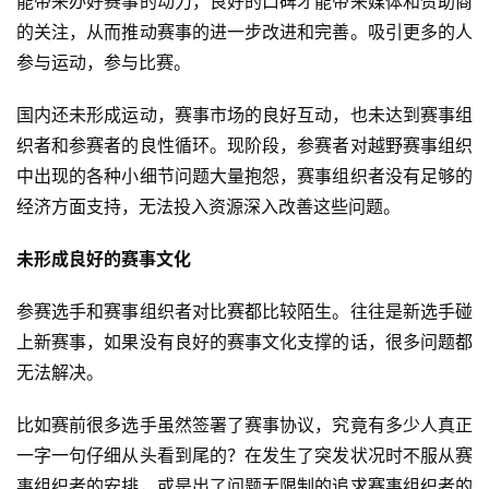
能带来办好赛事的动力，良好的口碑才能带来媒体和赞助商
的关注，从而推动赛事的进一步改进和完善。吸引更多的人
装
参与运动，参与比赛。
备
国内还未形成运动，赛事市场的良好互动，也未达到赛事组
训
织者和参赛者的良性循环。现阶段，参赛者对越野赛事组织
练
中出现的各种小细节问题大量抱怨，赛事组织者没有足够的
经济方面支持，无法投入资源深入改善这些问题。
视
频
未形成良好的赛事文化
参赛选手和赛事组织者对比赛都比较陌生。往往是新选手碰
用
户
上新赛事，如果没有良好的赛事文化支撑的话，很多问题都
精
无法解决。
选
比如赛前很多选手虽然签署了赛事协议，究竟有多少人真正
运
一字一句仔细从头看到尾的？在发生了突发状况时不服从赛
动
事组织者的安排，或是出了问题无限制的追求赛事组织者的