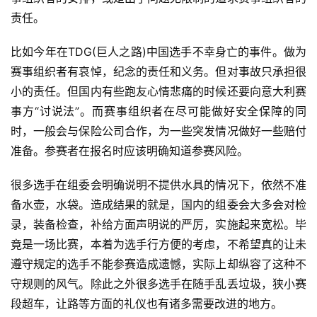
集
责任。
比如今年在TDG(巨人之路)中国选手不幸身亡的事件。做为
赛事组织者有哀悼，纪念的责任和义务。但对事故只承担很
小的责任。但国内有些跑友心情悲痛的时候还要向意大利赛
事方“讨说法”。而赛事组织者在尽可能做好安全保障的同
时，一般会与保险公司合作，为一些突发情况做好一些赔付
准备。参赛者在报名时应该明确知道参赛风险。
很多选手在组委会明确说明不提供水具的情况下，依然不准
备水壶，水袋。造成结果的就是，国内的组委会大多会对检
录，装备检查，补给方面声明说的严厉，实施起来宽松。毕
竟是一场比赛，本着为选手行方便的考虑，不希望真的让未
遵守规定的选手不能参赛造成遗憾，实际上却纵容了这种不
守规则的风气。除此之外很多选手在随手乱丢垃圾，狭小赛
段超车，让路等方面的礼仪也有诸多需要改进的地方。