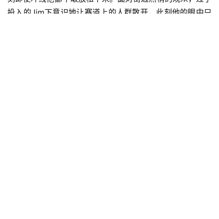
投入的Jim下意识地让赛道上的人群散开，此刻他的眼中只
终点前的拱门。