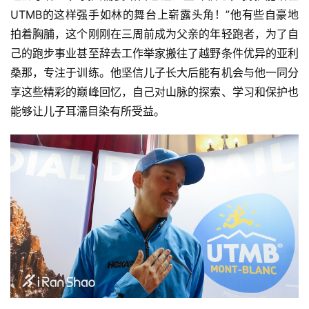
UTMB的这样强手如林的舞台上崭露头角！”他有些自豪地
拍着胸脯，这个刚刚在三周前成为父亲的年轻跑者，为了自
己的跑步事业甚至辞去工作举家搬往了越野条件优异的亚利
桑那，专注于训练。他坚信儿子长大后能有机会与他一同分
享这些精彩的巅峰回忆，自己对山脉的探索、学习和保护也
能够让儿子耳濡目染有所受益。