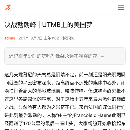
决战勃朗峰 | UTMB上的美国梦
admin
2017年9月7日 上午1:02
越野跑
还记得年少时的梦吗？像朵永远不凋零的花······
这几天霞慕尼的天气总是阴晴不定，前一刻还是阳光明媚瞬
间就变的乌云密布起来，距离终点不远处的媒体中心外，雨
滴拍打着高大的落地玻璃窗，吱吱作响。但这响声终究抵不
过这里各路媒体的喧嚣，对于这场十五年来最为激烈的巅峰
之战，显然所有人都为之兴奋不已。来自法国的媒体同行们
是此刻最为激动的，人称“庄主”的Francois d’Haene此刻已
经翻越了170公里的最后一座山头，大家纷纷开始收拾起东