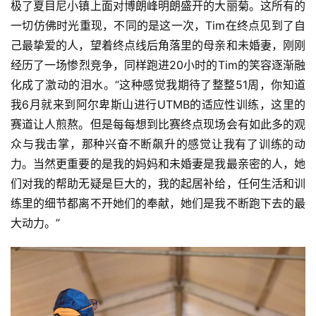
极了夏目尼小镇上面对博朗峰明朗盛开的大丽菊。这所有的
一切仿佛时光重现，不同的是这一次，Tim在终点见到了自
己最挚爱的人，望着终点线后角落里的母亲和未婚妻，刚刚
经历了一场惨烈竞争，同样跑进20小时的Tim的笑容逐渐融
化成了激动的泪水。“这种感觉我期待了整整51周，你知道
我6月就来到阿尔卑斯山进行UTMB的适应性训练，这里的
赛道让人煎熬。但是每每想到比赛终点现场会有如此多的观
众与我击掌，那种兴奋不断飙升的感觉让我有了训练的动
力。当然更重要的是我的妈妈和未婚妻是我最亲密的人，她
们对我的帮助无疑是巨大的，我的起居补给，任何生活和训
练里的细节都离不开她们的奉献，她们是我不断跑下去的最
大动力。”