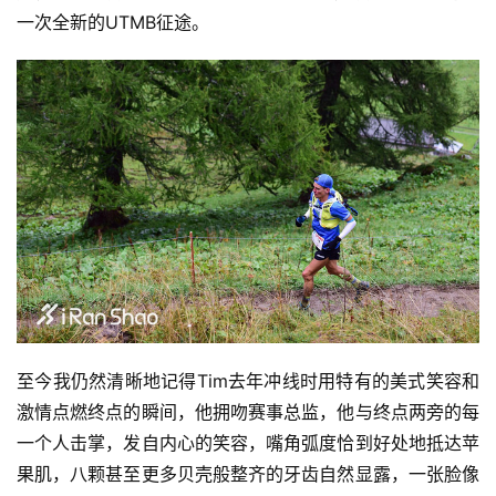
一次全新的UTMB征途。
视
频
用
户
精
选
运
动
集
至今我仍然清晰地记得Tim去年冲线时用特有的美式笑容和
激情点燃终点的瞬间，他拥吻赛事总监，他与终点两旁的每
一个人击掌，发自内心的笑容，嘴角弧度恰到好处地抵达苹
果肌，八颗甚至更多贝壳般整齐的牙齿自然显露，一张脸像