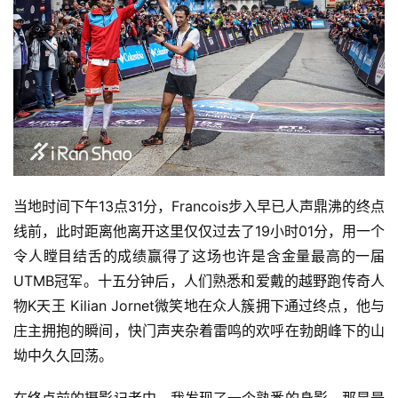
当地时间下午13点31分，Francois步入早已人声鼎沸的终点
线前，此时距离他离开这里仅仅过去了19小时01分，用一个
令人瞠目结舌的成绩赢得了这场也许是含金量最高的一届
UTMB冠军。十五分钟后，人们熟悉和爱戴的越野跑传奇人
物K天王 Kilian Jornet微笑地在众人簇拥下通过终点，他与
庄主拥抱的瞬间，快门声夹杂着雷鸣的欢呼在勃朗峰下的山
坳中久久回荡。
在终点前的摄影记者中，我发现了一个熟悉的身影，那是最