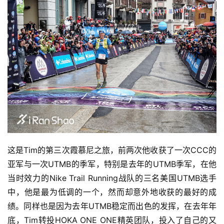
比
赛
观
察
这是Tim的第三次霞慕尼之旅，前两次他收获了一次CCC的
亚军与一次UTMB的季军，特别是去年的UTMB季军，在他
装
当时效力的Nike Trail Running战队的三名美国UTMB选手
备
中，他是最为低调的一个，然而却意外地收获的最好的成
绩。同样也是因为去年UTMB稳定而出色的发挥，在去年年
训
练
底，Tim转投HOKA ONE ONE精英团队，投入了自己的又