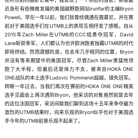
近身形有些微微发福的美国越野跑网站irunfar的主编Bryon 
Powell。早在一年以前，我们就曾经偶遇在霞慕尼，并在赛
前对于美国选手们在UTMB上的表现互相抒发了感慨。自从
2015年Zach Miller在UTMB的CCC组勇夺冠军，David 
Lane斩获季军，人们都认为也许欧洲跑者独霸UTMB的时代
即将终结。然而遗憾的是，在去年几乎相同的位置，Bryon
并没有等来期望中的美国冠军，尽管Zach Miller勇猛地领
跑了大半程，但最后还是体力不支，被来自HOKA ONE 
ONE战队的本土选手Ludovic Pommeret超越，错失冠军。
转眼一年过去，当我们再次在赛前的HOKA ONE ONE精英
选手见面会上再次遇到Bryon，他采访的对象竟然就是去年
的这位法国冠军，采访间歇我们聊到这场十五年来争夺最为
激烈的UTMB结果时，向来乐观的Bryon似乎也对于美国选
手今年的UTMB前景乐观不起来了。