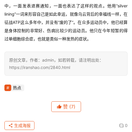
中，一面发表退赛通知，一面也表达了这样的观点。他用“silver 
观
lining”一词来形容自己是如此幸运，就像乌云背后的幸福线一样，在
察
征战ATP这么多年中，并没有“废的了”。在众多运动员中，他已经算
是身体控制的非常好、伤病比较少的运动员。他只在今年短暂的得
装
备
过单细胞综合症，也就是类似一种发热的症状。
训
原创文章，作者：admin，如若转载，请注明出处：
练
https://iranshao.com/2840.html
视
频
热点
用
赞
(7)
户
精
选
生成海报
0