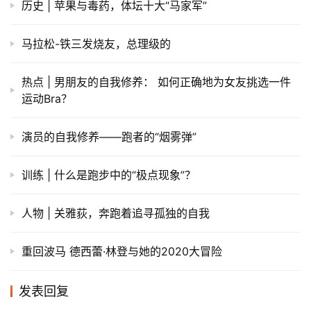
历史 | 苹果与毒药，体坛十大“马家军”
马拉松-铁三发烧友，总理级的
热点 | 男朋友的自我修养： 如何正确地为女友挑选一件
运动Bra？
演员的自我修养——跑者的“烟雾弹”
训练 | 什么是跑步中的“极点现象”？
人物 | 关雅荻，奔跑着追寻孤独的自我
重回波马 德西蕾·林登与她的2020大冒险
发表回复