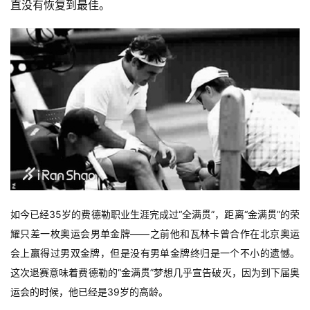
直没有恢复到最佳。
如今已经35岁的费德勒职业生涯完成过“全满贯”，距离“金满贯”的荣
耀只差一枚奥运会男单金牌——之前他和瓦林卡曾合作在北京奥运
会上赢得过男双金牌，但是没有男单金牌终归是一个不小的遗憾。
这次退赛意味着费德勒的“金满贯”梦想几乎宣告破灭，因为到下届奥
运会的时候，他已经是39岁的高龄。