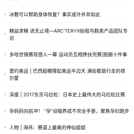
冰敷可以帮助身体恢复？事实或许并非如此
精益求精 进无止境—ARC’TERYX始祖鸟鞋类产品团队专
访
多哈世锦赛现感人一幕 运动员互相搀扶完赛|跑圈十件事
里约奥运 | 巴西超模撑起奥运半边天 满街都是行走的荷
尔蒙
深度 | 2017东京马拉松：日本史上最伟大的马拉松比赛
孕妈妈向前冲！ “孕”动咖养成不完全手册，聚焦孕妇跑步
人物 | 海祎：赛道上最美的神仙姐姐