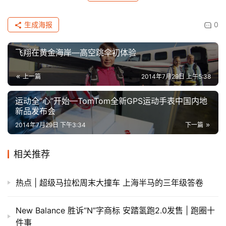
生成海报
0
飞翔在黄金海岸—高空跳伞初体验
上一篇
2014年7月29日 上午5:38
运动全“心”开始—TomTom全新GPS运动手表中国内地
新品发布会
2014年7月29日 下午3:34
下一篇
相关推荐
热点 | 超级马拉松周末大撞车 上海半马的三年级答卷
New Balance 胜诉“N”字商标 安踏氢跑2.0发售 | 跑圈十
件事