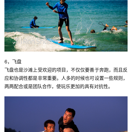
训
练
视
频
用
6，飞盘
户
飞盘也是沙滩上受欢迎的项目，不仅仅要善于奔跑，而且反
精
选
应和协调性都是非常重要。人多的时候也可设置一些规则，
两两配合或是团队合作，使玩乐更加的具有对抗性。
运
动
集