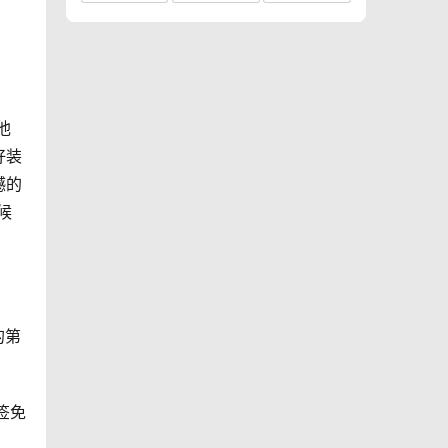
他
好装
憾的
候
的第
签免