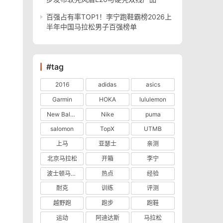
百强占有率TOP1！李宁跑鞋霸榜2026上
半年中国马拉松男子百强榜单
#tag
2016
adidas
asics
Garmin
HOKA
lululemon
New Balance
Nike
puma
salomon
TopX
UTMB
上马
亚瑟士
亲测
北京马拉松
开箱
李宁
波士顿马拉松
热点
经验
耐克
训练
评测
越野跑
跑步
跑鞋
运动
阿迪达斯
马拉松