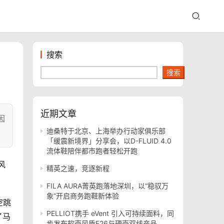
搜索
搜索
近期文章
因
迪桑特于北京、上海举办行动家俱乐部
「缓震新境界」分享会，以D-FLUID 4.0
流体鞋陪伴都市跑者轻松开跑
风
精英之速，竞逐新程
FILA AURA菁英跑落地深圳，以“稳驭万
象”开启商务跑鞋新体验
空跳
PELLIOT携手 eVent 引入可持续面料，同
了马
步发布软壳风盾E26与硬壳双线产品