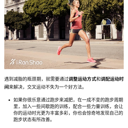
观
察
装
备
训
练
视
频
遇到减脂的瓶颈期，就需要通过
调整运动方式
和
调配运动时
间
来解决，交叉运动不失为一个好方法。
用
如果你很乐意通过跑步来减肥，在一成不变的跑步周期
户
里，加入一些间歇跑的训练，配合一些力量训练，会让
精
你的运动时光更为丰富多彩，你也会惊奇地发现自己的
选
跑步状态有所改善。