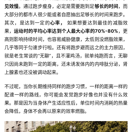
见效慢
。通过跑步瘦身，必定是需要跑到足
够长的时间
，而
大部分的都市人很少能或者自愿抽出足够长的时间来跑步。
其次，是达到一定的
心率，
 如果想要达到最佳的减脂效
果，
运动时的平均心率达到个人最大心率的70%-80%
，更
高则影响持续时间，也容易威胁健康，太低则没燃脂效果，
几乎等同于匀速步行啦。还有将跑步避而远之的主力原因，
就是老生常谈的“无聊”，且不灌鸡汤，就单纯跑而言，无聊
只因尚未跑到一定的距离，还未诱发体内的内啡肽分泌，肾
上腺素也还没被调动起来。
不过呢，当你长期维持同样的跑步习惯，一样的距离一样的
配速一样的路线，你可能会发觉跑步好像也并没有什么效
果。那是因为当身体产生适应性后，单位时间内消耗的热量
会降低，身体不会再以原来的效率燃脂。
比
赛