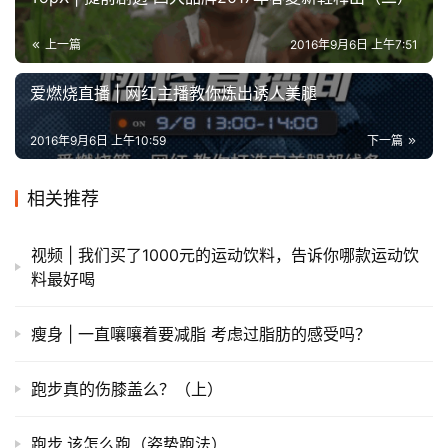
上一篇
2016年9月6日 上午7:51
爱燃烧直播 | 网红主播教你炼出诱人美腿
2016年9月6日 上午10:59
下一篇
相关推荐
视频 | 我们买了1000元的运动饮料，告诉你哪款运动饮
料最好喝
瘦身 | 一直嚷嚷着要减脂 考虑过脂肪的感受吗？
跑步真的伤膝盖么？（上）
跑步,该怎么跑（姿势跑法）