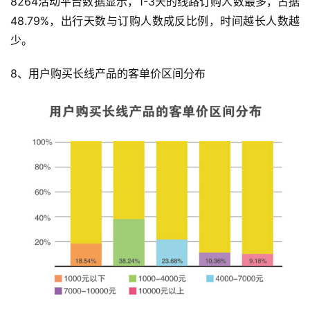
赛
8264活动平台数据显示，1-3天的线路订购人数最多，占据
48.79%，出行天数与订购人数成反比例，时间越长人数越
观
少。
察
8、用户购买长线产品的客单价区间分布
装
备
训
练
视
频
用
户
精
选