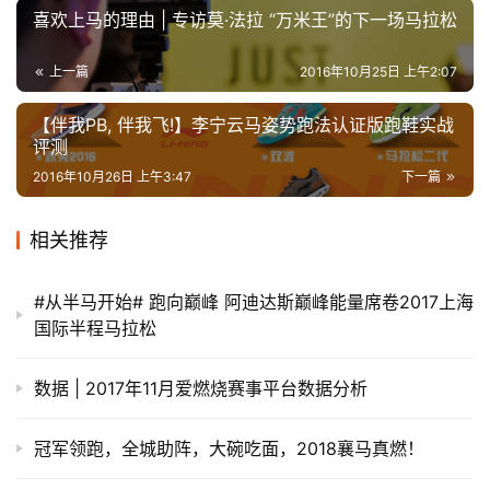
喜欢上马的理由 | 专访莫·法拉 “万米王”的下一场马拉松
上一篇
2016年10月25日 上午2:07
【伴我PB, 伴我飞!】李宁云马姿势跑法认证版跑鞋实战
评测
2016年10月26日 上午3:47
下一篇
相关推荐
#从半马开始# 跑向巅峰 阿迪达斯巅峰能量席卷2017上海
国际半程马拉松
数据 | 2017年11月爱燃烧赛事平台数据分析
冠军领跑，全城助阵，大碗吃面，2018襄马真燃！