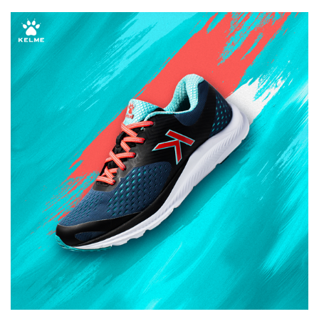
选
运
动
集