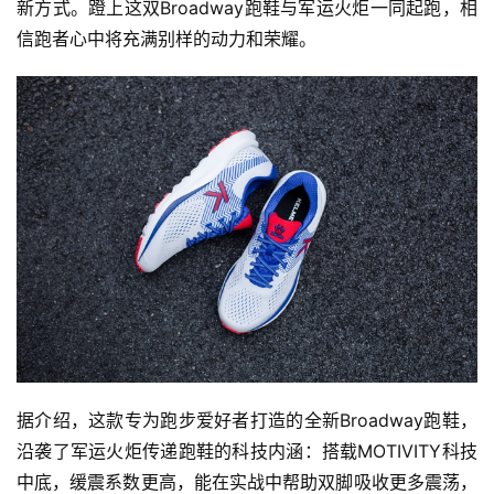
新方式。蹬上这双Broadway跑鞋与军运火炬一同起跑，相
信跑者心中将充满别样的动力和荣耀。
据介绍，这款专为跑步爱好者打造的全新Broadway跑鞋，
沿袭了军运火炬传递跑鞋的科技内涵：搭载MOTIVITY科技
中底，缓震系数更高，能在实战中帮助双脚吸收更多震荡，