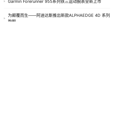
Garmin Forerunner 955系列铁三运动腕表全新上市
为颠覆而生——阿迪达斯推出新款ALPHAEDGE 4D 系列
跑鞋
2019“蒙古马杯”千森敖汉100国际超级越野跑精彩落幕
乐享西马，盛装出行——西马，我来啦！
为什么有人跑着跑着就哭了？
王军霞：一个人跑得再快都不如一群人跑得快乐
发表回复