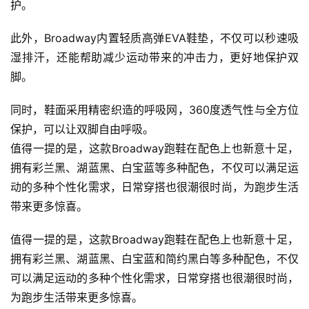
赛
护。
此外，Broadway内置轻质高弹EVA鞋垫，不仅可以秒速吸
观
湿排汗，还能帮助减少运动带来的冲击力，更好地保护双
察
脚。
装
同时，鞋面采用精密织造的呼吸网，360度透气性与全方位
备
保护，可以让双脚自由呼吸。
值得一提的是，这款Broadway跑鞋在配色上也新意十足，
训
练
拥有彩兰黑、湖蓝黑、白宝蓝等多种配色，不仅可以满足运
动的多种个性化需求，日常穿搭也很潮很时尚，为跑步生活
视
带来更多惊喜。 
频
值得一提的是，这款Broadway跑鞋在配色上也新意十足，
拥有彩兰黑、湖蓝黑、白宝蓝和简约黑白等多种配色，不仅
用
户
可以满足运动的多种个性化需求，日常穿搭也很潮很时尚，
精
为跑步生活带来更多惊喜。