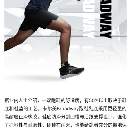
据业内人士介绍，一双跑鞋的舒适度，有50%以上取决于鞋
底和鞋垫的工艺。卡尔美Broadway跑鞋鞋底采用更轻量的
高耐磨止滑橡胶，鞋底防滑分割凹槽与后跟支撑设计，强化
了抓地性与耐磨性，即使在雨天，也能给跑者充分的抓地保
比