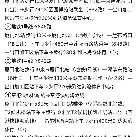
厦门北站步行10米→厦门北站乘坐地铁1号线—园博苑站（1
口出）→步行290米至园博苑站乘坐（892路）—出口加工
训
区站下车→步行230米到达海沧体育中心；
练
②地铁1号线→846路
厦门北站步行10米→厦门北站（地铁1号线）—莲花路口
视
（1B口出）下车→步行450米至莲花南路站乘坐（846路）
频
—出口加工区站下车→步行230米到达海沧体育中心；
③地铁1号线→842路
用
厦门北站步行10米→厦门北站（地铁1号线）—湖滨东路站
户
（6出口）下车→步行330米→湖东路站乘坐（842路）—
精
选
出口加工区站下车→步行270米到达海沧体育中心；
④空港快线北站线→空港快线海沧线
运
厦门北站步行580米→厦门北站乘坐（空港快线北站线）—
动
T3候机楼站下车→步行10米至T3候机楼到达层站乘坐（空
集
港快线海沧线）—希尔顿酒店站下车→步行490米到达海沧
体育中心；