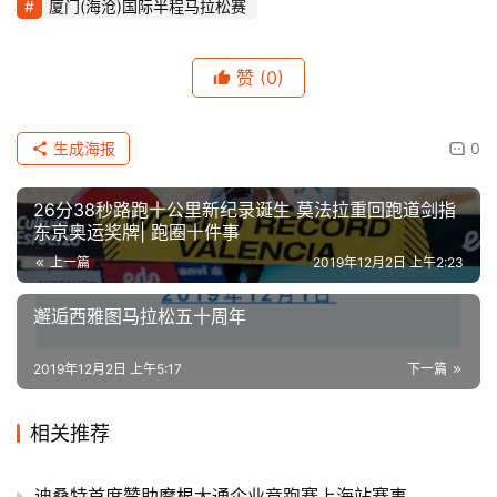
厦门(海沧)国际半程马拉松赛
赞
(0)
生成海报
0
26分38秒路跑十公里新纪录诞生 莫法拉重回跑道剑指
东京奥运奖牌| 跑圈十件事
上一篇
2019年12月2日 上午2:23
邂逅西雅图马拉松五十周年
2019年12月2日 上午5:17
下一篇
相关推荐
迪桑特首度赞助摩根大通企业竞跑赛上海站赛事