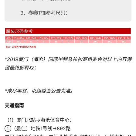
3、参赛T恤参考尺码：
*2019厦门（海沧）国际半程马拉松赛组委会对以上内容保
留最终解释权；
比
赛
*未尽事宜，以组委会公告为准。
观
交通指南
察
（1）厦门北站→海沧体育中心：
装
①（最佳）地铁1号线→892路
备