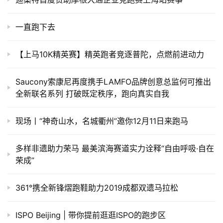
一直跑下去
【上马10K精英赛】精英跑者竞逐普陀，点燃前进动力
Saucony索康尼再度携手LAMFO品牌创意总监何可推出
全新联名系列 打破既定秩序，跑向真实自我
现场丨“神奇山水，名城衢州”邀你12月11日来跑马
多样非遗助力荣马 最美滨海赛道实力诠释“自由呼吸·自在
荣成”
361°携全新锋熠跑鞋助力2019成都双遗马拉松
ISPO Beijing | 带你提前逛逛ISPO的跑步区