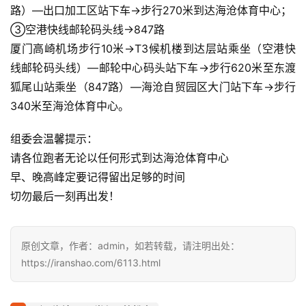
路）—出口加工区站下车→步行270米到达海沧体育中心；
③空港快线邮轮码头线→847路
厦门高崎机场步行10米→T3候机楼到达层站乘坐（空港快
线邮轮码头线）—邮轮中心码头站下车→步行620米至东渡
狐尾山站乘坐（847路）—海沧自贸园区大门站下车→步行
340米至海沧体育中心。
组委会温馨提示：
请各位跑者无论以任何形式到达海沧体育中心
早、晚高峰定要记得留出足够的时间
切勿最后一刻再出发！
原创文章，作者：admin，如若转载，请注明出处：
https://iranshao.com/6113.html