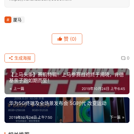
厦马
赞
(0)
生成海报
0
【上马头条】赛前特辑！上马参赛战袍终于揭晓，肯德
基亲子跑如期而至！
上一篇
2019年10月24日 上午6:45
华为5G终端及全场景发布会 5G时代 改变运动
2019年10月24日 上午7:50
下一篇