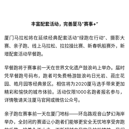
丰富配套活动，完善厦马“赛事+”
厦门马拉松将在延续经典配套活动“绿跑在行动”、摄影大
赛、亲子跑、线上马拉松、拉拉操比赛、新春帆船赛外，新
增配套活动早餐跑。
早餐跑将于赛事前一天在世界文化遗产鼓浪屿上举办。届时
凭早餐跑号码布，跑者可免费畅游鼓浪屿日光岩、菽庄花
园、皓月园等经典景区。相信将为2020厦马选手带来更加
精彩和愉快的城市体验。活动仅限1000名跑者报名参与，
详情敬请关注厦马官网或微信公众号。
亲子跑在赛事前一天在厦门地标——环岛路观音山梦幻海岸
举办，全封闭的赛道让小跑者们能够更安全无忧地享受奔跑