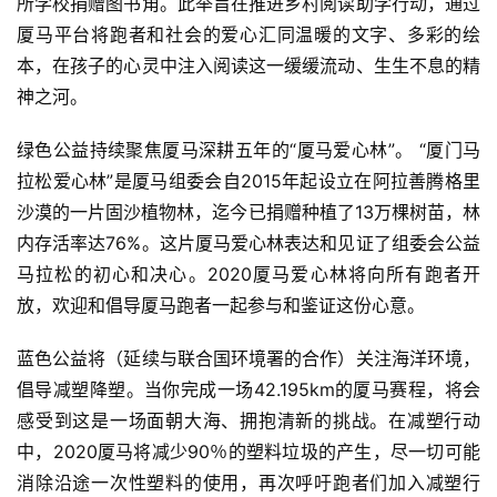
所学校捐赠图书角。此举旨在推进乡村阅读助学行动，通过
厦马平台将跑者和社会的爱心汇同温暖的文字、多彩的绘
本，在孩子的心灵中注入阅读这一缓缓流动、生生不息的精
神之河。
绿色公益持续聚焦厦马深耕五年的“厦马爱心林”。 “厦门马
拉松爱心林”是厦马组委会自2015年起设立在阿拉善腾格里
沙漠的一片固沙植物林，迄今已捐赠种植了13万棵树苗，林
内存活率达76%。这片厦马爱心林表达和见证了组委会公益
马拉松的初心和决心。2020厦马爱心林将向所有跑者开
放，欢迎和倡导厦马跑者一起参与和鉴证这份心意。
比
蓝色公益将（延续与联合国环境署的合作）关注海洋环境，
赛
倡导减塑降塑。当你完成一场42.195km的厦马赛程，将会
感受到这是一场面朝大海、拥抱清新的挑战。在减塑行动
观
中，2020厦马将减少90％的塑料垃圾的产生，尽一切可能
察
消除沿途一次性塑料的使用，再次呼吁跑者们加入减塑行