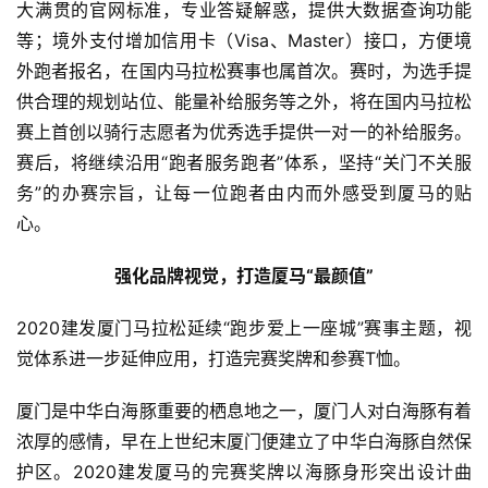
大满贯的官网标准，专业答疑解惑，提供大数据查询功能
等；境外支付增加信用卡（Visa、Master）接口，方便境
外跑者报名，在国内马拉松赛事也属首次。赛时，为选手提
供合理的规划站位、能量补给服务等之外，将在国内马拉松
赛上首创以骑行志愿者为优秀选手提供一对一的补给服务。
赛后，将继续沿用“跑者服务跑者”体系，坚持“关门不关服
务”的办赛宗旨，让每一位跑者由内而外感受到厦马的贴
心。
强化品牌视觉，打造厦马“最颜值”
2020建发厦门马拉松延续“跑步爱上一座城”赛事主题，视
觉体系进一步延伸应用，打造完赛奖牌和参赛T恤。
厦门是中华白海豚重要的栖息地之一，厦门人对白海豚有着
浓厚的感情，早在上世纪末厦门便建立了中华白海豚自然保
护区。2020建发厦马的完赛奖牌以海豚身形突出设计曲