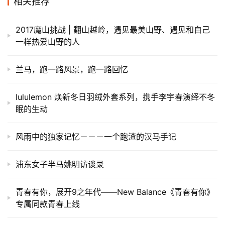
相关推荐
2017魔山挑战 | 翻山越岭，遇见最美山野、遇见和自己
一样热爱山野的人
兰马，跑一路风景，跑一路回忆
lululemon 焕新冬日羽绒外套系列，携手李宇春演绎不冬
眠的生动
风雨中的独家记忆－－－一个跑渣的汉马手记
浦东女子半马姚明访谈录
青春有你，展开9之年代——New Balance《青春有你》
专属同款青春上线