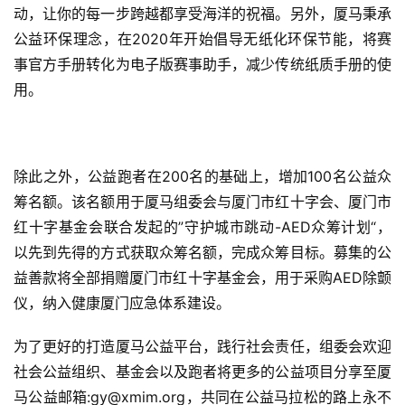
动，让你的每一步跨越都享受海洋的祝福。另外，厦马秉承
装
公益环保理念，在2020年开始倡导无纸化环保节能，将赛
备
事官方手册转化为电子版赛事助手，减少传统纸质手册的使
用。
训
练
视
除此之外，公益跑者在200名的基础上，增加100名公益众
频
筹名额。该名额用于厦马组委会与厦门市红十字会、厦门市
红十字基金会联合发起的”守护城市跳动-AED众筹计划“，
用
以先到先得的方式获取众筹名额，完成众筹目标。募集的公
户
益善款将全部捐赠厦门市红十字基金会，用于采购AED除颤
精
仪，纳入健康厦门应急体系建设。
选
为了更好的打造厦马公益平台，践行社会责任，组委会欢迎
运
社会公益组织、基金会以及跑者将更多的公益项目分享至厦
动
集
马公益邮箱:gy@xmim.org，共同在公益马拉松的路上永不