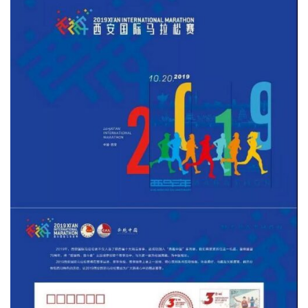
精
选
运
动
集