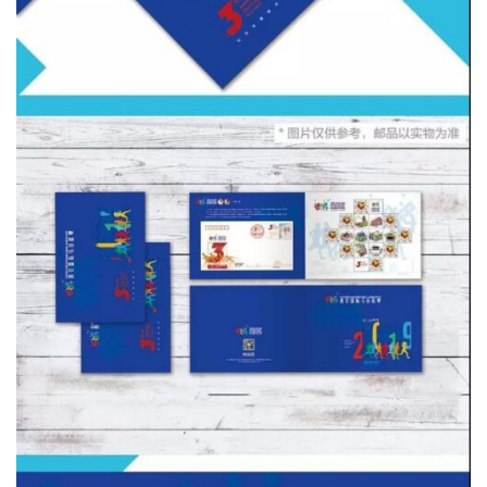
比
赛
观
察
装
备
训
练
视
频
用
户