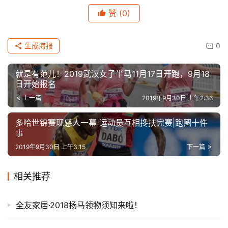
赞
(0)
生成海报
0
就是有范儿！2019武汉女子半马11月17日开跑，9月18
日开始报名
上一篇
2019年9月30日 上午2:36
多哈世锦赛现感人一幕 运动员互相搀扶完赛|跑圈十件
事
2019年9月30日 上午3:15
下一篇
相关推荐
全友家居·2018扬马领物须知来啦！