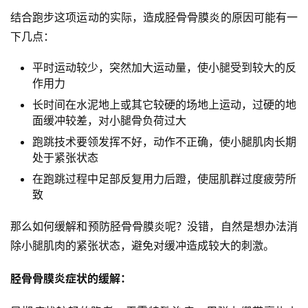
结合跑步这项运动的实际，造成胫骨骨膜炎的原因可能有一
下几点：
平时运动较少，突然加大运动量，使小腿受到较大的反
作用力
长时间在水泥地上或其它较硬的场地上运动，过硬的地
面缓冲较差，对小腿骨负荷过大
跑跳技术要领发挥不好，动作不正确，使小腿肌肉长期
处于紧张状态
在跑跳过程中足部反复用力后蹬，使屈肌群过度疲劳所
比
致
赛
那么如何缓解和预防胫骨骨膜炎呢？没错，自然是想办法消
观
除小腿肌肉的紧张状态，避免对缓冲造成较大的刺激。
察
胫骨骨膜炎症状的缓解：
装
备