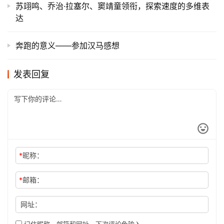
苏翊鸣、乔治·拉塞尔、窦靖童领衔，探索速度的多维表
达
奔跑的意义——参加汉马感想
发表回复
*
昵称：
*
邮箱：
网址：
记住昵称、邮箱和网址，下次评论免输入