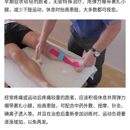
早期症状较轻的跑者，无需特殊治疗，用弹力绷带裹扎小
腿，减少下肢运动，休息时抬高患肢，大多数都可痊愈。
训
练
视
频
用
户
精
选
运
经常疼痛或运动后疼痛较重的跑者，应该积极休息并用弹力
动
绷带裹扎小腿，抬高患肢，可配合中药外敷、按摩、针灸、
集
碘离子透入等。并且在治愈后重新参加训练时，运动负荷要
逐渐增加，以免再发。