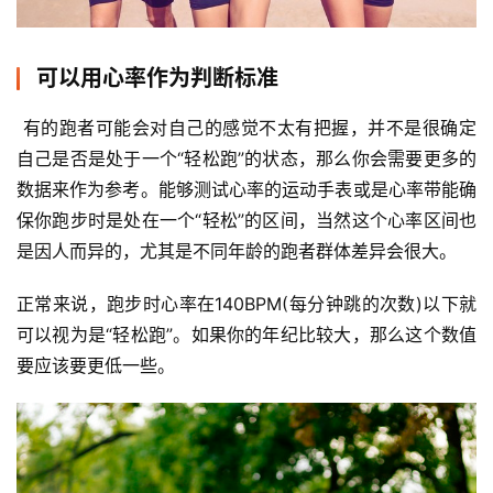
装
备
可以用心率作为判断标准
训
练
 有的跑者可能会对自己的感觉不太有把握，并不是很确定
自己是否是处于一个“轻松跑”的状态，那么你会需要更多的
视
数据来作为参考。能够测试心率的运动手表或是心率带能确
频
保你跑步时是处在一个“轻松”的区间，当然这个心率区间也
是因人而异的，尤其是不同年龄的跑者群体差异会很大。
用
户
正常来说，跑步时心率在140BPM(每分钟跳的次数)以下就
精
可以视为是“轻松跑”。如果你的年纪比较大，那么这个数值
选
要应该要更低一些。
运
动
集