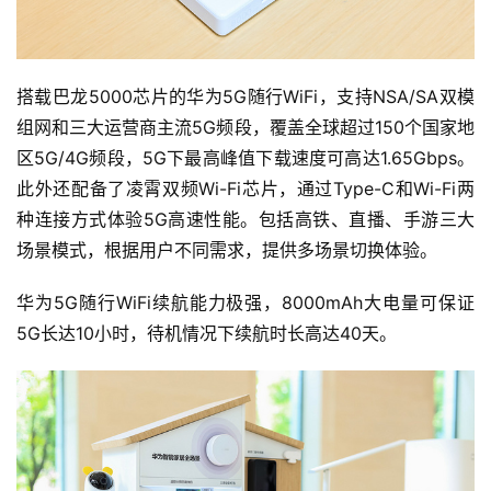
搭载巴龙5000芯片的华为5G随行WiFi，支持NSA/SA双模
组网和三大运营商主流5G频段，覆盖全球超过150个国家地
区5G/4G频段，5G下最高峰值下载速度可高达1.65Gbps。
比
此外还配备了凌霄双频Wi-Fi芯片，通过Type-C和Wi-Fi两
赛
种连接方式体验5G高速性能。包括高铁、直播、手游三大
场景模式，根据用户不同需求，提供多场景切换体验。
观
察
华为5G随行WiFi续航能力极强，8000mAh大电量可保证
5G长达10小时，待机情况下续航时长高达40天。
装
备
训
练