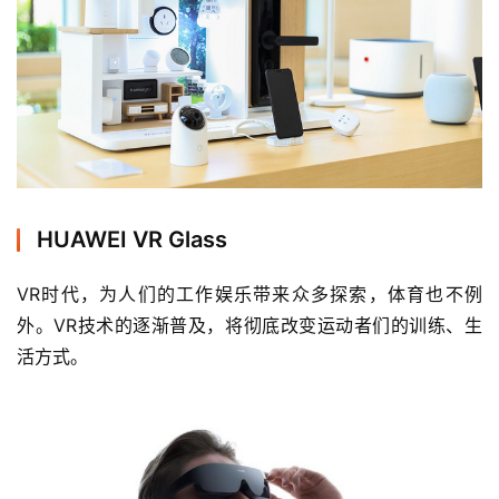
视
频
用
户
精
选
HUAWEI VR Glass
运
动
VR时代，为人们的工作娱乐带来众多探索，体育也不例
集
外。VR技术的逐渐普及，将彻底改变运动者们的训练、生
活方式。