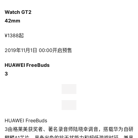
Watch GT
2可以通过华为应用市场下载
301 医院发布的“心脏健康研究”APP，配套华为手机，加入
心脏健康研究计划，体验新增的早搏筛查功能。新增的血氧
饱和度检测，可以让用户随时随地了解血氧状况。基于华为
的心率和血氧检测技术记录整晚睡眠的心率和血氧饱和度，
可以帮助分析睡眠呼吸暂停风险。相信这样一款运动手表，
可以帮助运动者们不断刷新身体极限。