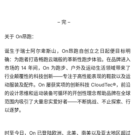
– 完 –     
关于 On昂跑：
诞生于瑞士阿尔卑斯山，On昂跑自创立之日起便目标明
确：为跑者打造畅跑云端般的革新性跑步体验。在品牌进入
市场的 14 年间，On 为跑步、户外及运动生活领域带来了
行业颠覆性的科技创新——专注于高性能表现的鞋款以及运
动服装及配件。On 屡获奖项的创新科技 CloudTec®，前沿
的设计思维和运动装备可循环的开创性理念帮助品牌在全球
范围内吸引了大量忠实爱好者——不断挑战、不止探索、行
以逐梦。
时至今日，On 已登陆欧洲、北美、南美以及亚太地区超过 