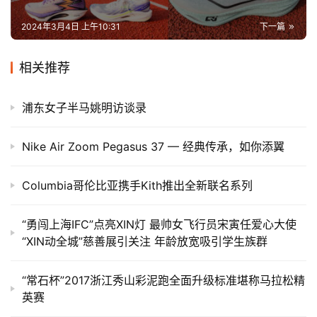
2024年3月4日 上午10:31
下一篇
相关推荐
浦东女子半马姚明访谈录
Nike Air Zoom Pegasus 37 — 经典传承，如你添翼
Columbia哥伦比亚携手Kith推出全新联名系列
“勇闯上海IFC”点亮XIN灯 最帅女飞行员宋寅任爱心大使
“XIN动全城”慈善展引关注 年龄放宽吸引学生族群
“常石杯”2017浙江秀山彩泥跑全面升级标准堪称马拉松精
英赛