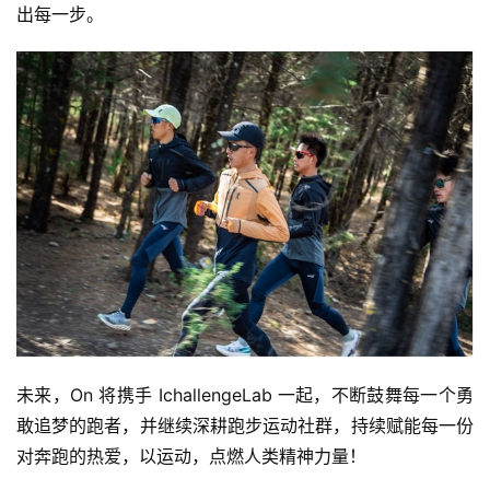
动
出每一步。
集
未来，On 将携手 IchallengeLab 一起，不断鼓舞每一个勇
敢追梦的跑者，并继续深耕跑步运动社群，持续赋能每一份
对奔跑的热爱，以运动，点燃人类精神力量！