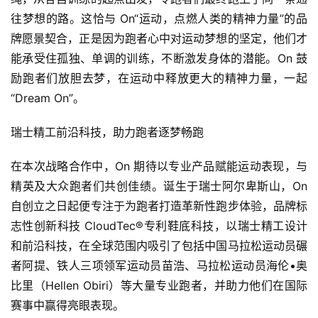
往梦想的路。这恰与 On“运动，点燃人类的精神力量”的品
牌愿景契合，正是因为跑者心中对运动梦想的坚定，他们才
能承受住孤独、单调的训练，不断激发身体的潜能。On 鼓
励跑者们放胆去梦，在运动中释放更大的精神力量，一起
“Dream On”。
瑞士精工前沿科技，助力跑者逐梦畅跑 
在本次战略合作中，On 期待以专业产品赋能运动表现，与
精英及大众跑者们共创佳绩。诞生于瑞士阿尔卑斯山，On 
自创立之日起便专注于为跑者打造革新性跑步体验，品牌标
志性创新科技 CloudTec®专利鞋底科技，以瑞士精工设计
和前沿科技，在全球范围内吸引了包括中国马拉松运动员碾
者阿提、铁人三项领军运动员苗浩、马拉松运动员海伦•奥
比里（Hellen Obiri）等大量专业跑者，并助力他们在国际
赛事中赢得亮眼表现。