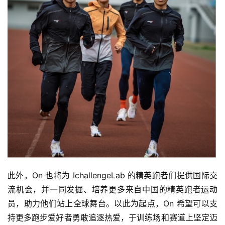
察
装
备
训
练
视
频
用
户
此外，On 也将为 IchallengeLab 的精英跑者们提供国际交
精
流机会，并一同发掘、培养更多来自中国的精英跑者运动
选
员，助力他们站上全球舞台。以此为起点，On 希望可以支
持更多跑步爱好者勇敢追逐热爱，于训练场和赛道上坚定迈
运