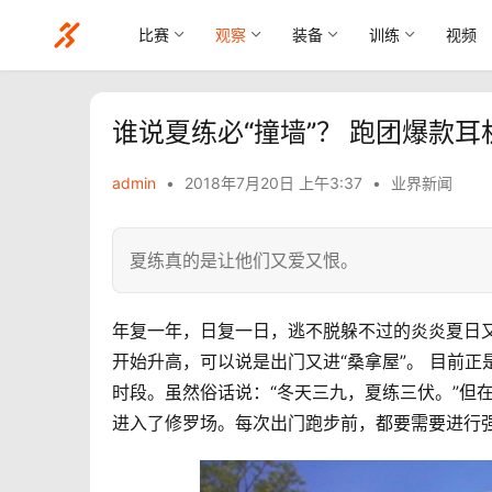
比赛
观察
装备
训练
视频
谁说夏练必“撞墙”？ 跑团爆款耳
admin
•
2018年7月20日 上午3:37
•
业界新闻
夏练真的是让他们又爱又恨。
年复一年，日复一日，逃不脱躲不过的炎炎夏日又
开始升高，可以说是出门又进“桑拿屋”。 目前
时段。虽然俗话说：“冬天三九，夏练三伏。”但
进入了修罗场。每次出门跑步前，都要需要进行