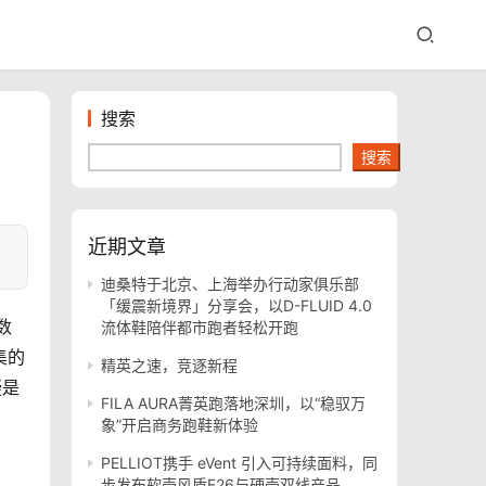
搜索
搜索
近期文章
迪桑特于北京、上海举办行动家俱乐部
「缓震新境界」分享会，以D-FLUID 4.0
数
流体鞋陪伴都市跑者轻松开跑
集的
精英之速，竞逐新程
疑是
FILA AURA菁英跑落地深圳，以“稳驭万
象”开启商务跑鞋新体验
PELLIOT携手 eVent 引入可持续面料，同
步发布软壳风盾E26与硬壳双线产品