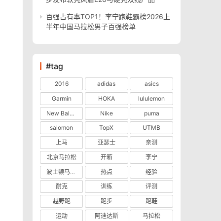
百强占有率TOP1！李宁跑鞋霸榜2026上
半年中国马拉松男子百强榜单
#tag
2016
adidas
asics
Garmin
HOKA
lululemon
New Balance
Nike
puma
salomon
TopX
UTMB
上马
亚瑟士
亲测
北京马拉松
开箱
李宁
波士顿马拉松
热点
经验
耐克
训练
评测
越野跑
跑步
跑鞋
运动
阿迪达斯
马拉松