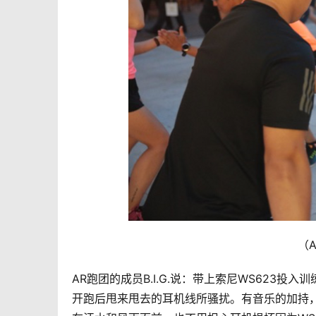
（
AR跑团的成员B.I.G.说：带上索尼WS623
开跑后甩来甩去的耳机线所骚扰。有音乐的加持