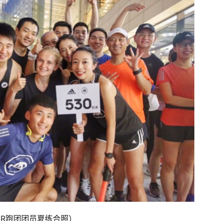
AR跑团团员夏练合照）