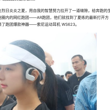
在烈日炎炎之夏，用自我的智慧努力拉开了一道缝隙，给奔跑的
跑圈内的网红跑团——AR跑团，他们就找到了夏练的最新打开方
了跑团爆款神器——索尼运动耳机 WS623。