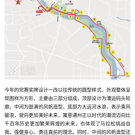
比
赛
观
察
装
备
今年的完赛奖牌设计一改以往传统的圆型样式，外观整体呈
训
现图样为方形，主要由三部分组成，顶部设计为漕运码头轮
练
廓，中间为鼓满的风帆造型，底部为大运河水浪，表示乘风
破浪，驶向更加美好未来，寓意通州正以时代的潮流迈向比
视
千百年历史更加繁荣辉煌的未来，也体现了马拉松挑战自
频
我、强健身心、勇往直前的理念。同时，中间的风帆造型还