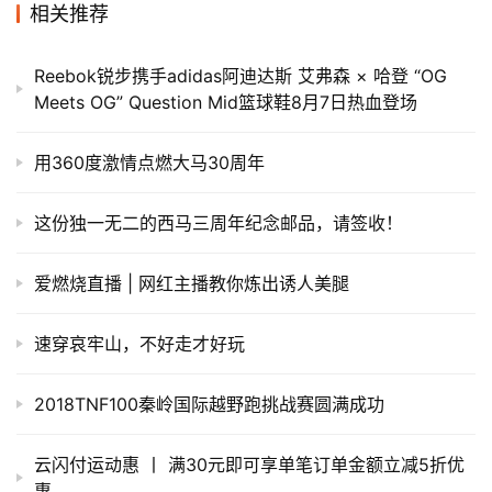
相关推荐
Reebok锐步携手adidas阿迪达斯 艾弗森 × 哈登 “OG
Meets OG” Question Mid篮球鞋8月7日热血登场
用360度激情点燃大马30周年
这份独一无二的西马三周年纪念邮品，请签收！
爱燃烧直播 | 网红主播教你炼出诱人美腿
速穿哀牢山，不好走才好玩
2018TNF100秦岭国际越野跑挑战赛圆满成功
云闪付运动惠 丨 满30元即可享单笔订单金额立减5折优
惠