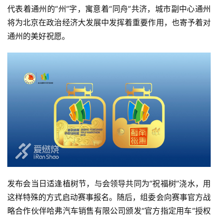
代表着通州的“州”字，寓意着“同舟”共济，城市副中心通州
用
将为北京在政治经济大发展中发挥着重要作用，也寄予着对
户
通州的美好祝愿。
精
选
运
动
集
发布会当日适逢植树节，与会领导共同为“祝福树”浇水，用
这样特殊的方式启动赛事报名。随后，组委会向赛事官方战
略合作伙伴哈弗汽车销售有限公司颁发“官方指定用车”授权