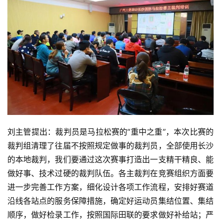
比
赛
刘主管提出：裁判员是马拉松赛的“重中之重”，本次比赛的
观
裁判组清理了往届不按照规定做事的裁判员，全部使用长沙
察
的本地裁判，我们要通过这次赛事打造出一支精干精良、能
装
做好事、技术过硬的裁判队伍。各主裁判在竞赛组织方面要
备
进一步完善工作方案，细化设计各项工作流程，安排好赛道
沿线各站点的服务保障措施，确定好运动员集结位置、集结
训
顺序，做好检录工作，按照国际田联的要求做好补给站；严