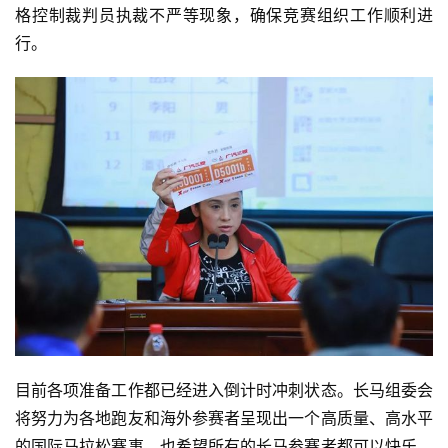
练
格控制裁判员执裁不严等现象，确保竞赛组织工作顺利进
行。
视
频
用
户
精
选
运
动
集
目前各项准备工作都已经进入倒计时冲刺状态。长马组委会
将努力为各地跑友和海外参赛者呈现出一个高质量、高水平
的国际马拉松赛事，也希望所有的长马参赛者都可以快乐、