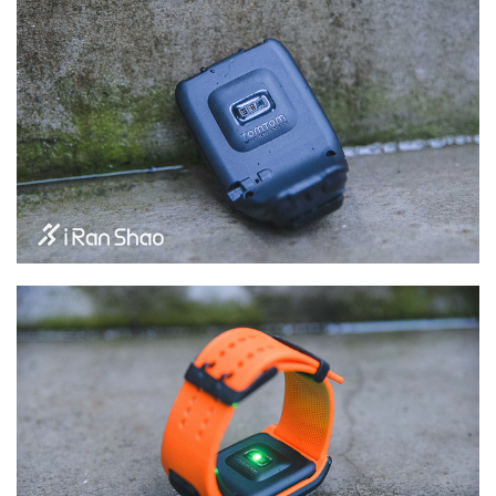
装
备
训
练
视
频
用
户
精
选
运
动