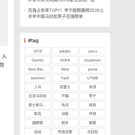
百强占有率TOP1！李宁跑鞋霸榜2026上
半年中国马拉松男子百强榜单
#tag
2016
adidas
asics
，入
Garmin
HOKA
lululemon
防
New Balance
Nike
puma
salomon
TopX
UTMB
上马
亚瑟士
亲测
北京马拉松
开箱
李宁
波士顿马拉松
热点
经验
耐克
训练
评测
越野跑
跑步
跑鞋
运动
阿迪达斯
马拉松