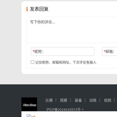
发表回复
*
昵称：
*
邮箱：
记住昵称、邮箱和网址，下次评论免输入
比赛
观察
装备
训练
视频
沪ICP备2024045573号-1