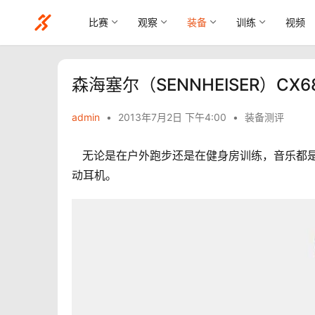
比赛
观察
装备
训练
视频
森海塞尔（SENNHEISER）CX6
admin
•
2013年7月2日 下午4:00
•
装备测评
   无论是在户外跑步还是在健身房训练，音乐都是必须的好伙伴。森海塞尔（SENNHEISER） CX685目前最好的运
动耳机。 