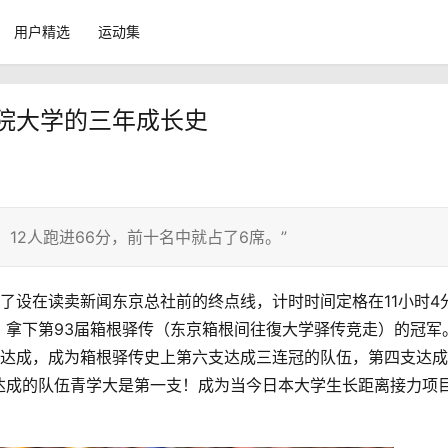
用户精选
运动集
学院大学的三年成长史
，12人跑进66分，前十名中就占了6席。”
了设在读卖新闻东京总社前的终点线，计时时间定格在11小时4分
拿下第93届
箱根驿传
（东京箱根间往復大学
驿传竞走
）的冠军
达成，成为箱根
驿传
史上第六支达成三连冠的队伍，第四支达成
达成的队伍青学大是第一支！成为当今日本大学生长距离接力项