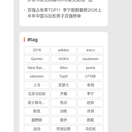
百强占有率TOP1！李宁跑鞋霸榜2026上
半年中国马拉松男子百强榜单
#tag
2016
adidas
asics
Garmin
HOKA
lululemon
New Balance
Nike
puma
salomon
TopX
UTMB
上马
亚瑟士
亲测
北京马拉松
开箱
李宁
波士顿马拉松
热点
经验
耐克
训练
评测
越野跑
跑步
跑鞋
运动
阿迪达斯
马拉松