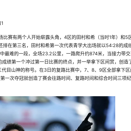
1
场比赛有两个人开始崭露头角，4区的田村和希（当时1年）和5
还排在第三名，田村和希第一次代表青学大出场就以54:28的成
最难的一段，全场23.2公里，一路爬升约874米，当接力带交
15的成绩第一个冲过第一日比赛的终点，并一举拿下区间赏，创造
代目山神的称号。在3日的复路比赛中，7、8、9区全部拿下区
大第一次夺冠就创造了赛会往路时间、复路时间和综合时间三项