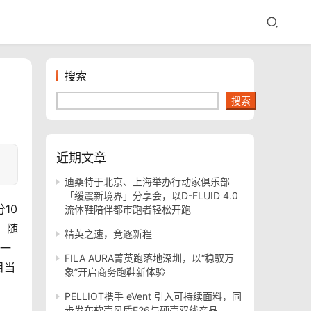
搜索
搜索
近期文章
迪桑特于北京、上海举办行动家俱乐部
「缓震新境界」分享会，以D-FLUID 4.0
10
流体鞋陪伴都市跑者轻松开跑
。随
精英之速，竞逐新程
一
FILA AURA菁英跑落地深圳，以“稳驭万
目当
象”开启商务跑鞋新体验
PELLIOT携手 eVent 引入可持续面料，同
步发布软壳风盾E26与硬壳双线产品