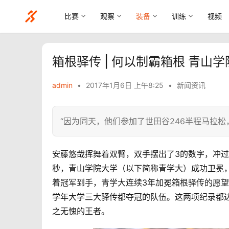
比赛
观察
装备
训练
视频
箱根驿传 | 何以制霸箱根 青山
admin
•
2017年1月6日 上午8:25
•
新闻资讯
“因为同天，他们参加了世田谷246半程马拉松
安藤悠哉挥舞着双臂，双手摆出了3的数字，冲过
秒，青山学院大学（以下简称青学大）成功卫冕，
着冠军到手，青学大连续3年加冕箱根
驿传
的愿望
学年大学三大
驿传
都夺冠的队伍。这两项纪录都
之无愧的王者。