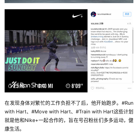
察
装
备
训
练
视
频
用
在发现身体对繁忙的工作负担不了后，他开始跑步。#Run 
户
精
with Hart、#Move with Hart、#Train with Hart这些计划
选
就是他和Nike+一起合作的，旨在号召粉丝们多多运动，健
康生活。
运