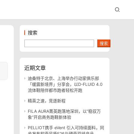
搜索
搜索
近期文章
迪桑特于北京、上海举办行动家俱乐部
「缓震新境界」分享会，以D-FLUID 4.0
流体鞋陪伴都市跑者轻松开跑
精英之速，竞逐新程
FILA AURA菁英跑落地深圳，以“稳驭万
象”开启商务跑鞋新体验
PELLIOT携手 eVent 引入可持续面料，同
步发布软壳风盾E26与硬壳双线产品