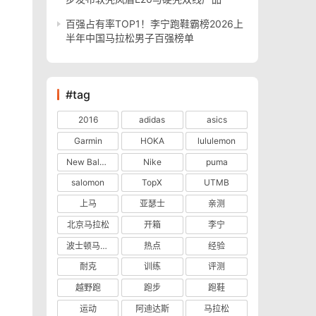
百强占有率TOP1！李宁跑鞋霸榜2026上
半年中国马拉松男子百强榜单
#tag
2016
adidas
asics
Garmin
HOKA
lululemon
New Balance
Nike
puma
salomon
TopX
UTMB
上马
亚瑟士
亲测
北京马拉松
开箱
李宁
波士顿马拉松
热点
经验
耐克
训练
评测
越野跑
跑步
跑鞋
运动
阿迪达斯
马拉松