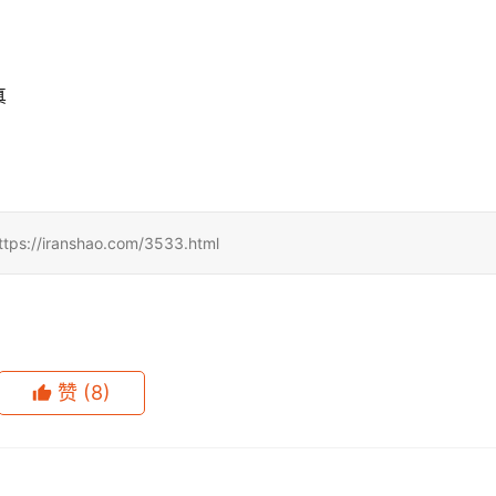
真
ranshao.com/3533.html
赞
(8)