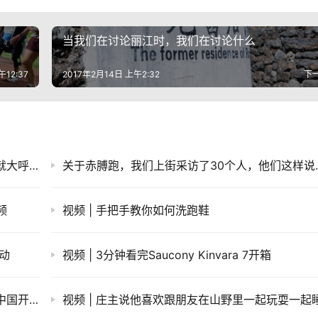
当我们在讨论丽江时，我们在讨论什么
午12:37
2017年2月14日 上午2:32
下
视频 | 国外抖M少年挑战乐高积木跑 不到10秒就大呼f**k
关于赤膊跑，我们上街采访了30个人，他们这样说
频
视频 | 手把手教你如何洗跑鞋
活动
视频 | 3分钟看完Saucony Kinvara 7开箱
燃烧新快报 | 连续跑步52年的英国人同名品牌中国开售
视频 | 庄主说他喜欢跟朋友在山野里一起玩耍一起