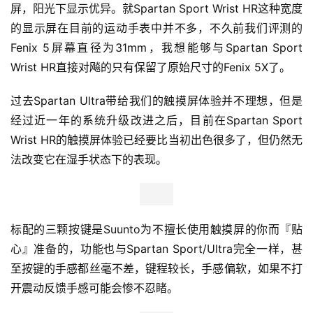
屏，阳光下显示优异。就Spartan Sport Wrist HR这种宽度
装
备
的显示屏在目前的运动手表中并不多，不久前我们评测的
Fenix 5屏幕直径为31mm，我想能够与Spartan Sport 
训
Wrist HR直接对飚的只有保留了原始尺寸的Fenix 5X了。
练
过去Spartan Ultra带给我们的触摸屏体验并不理想，但是
视
经过近一年的系统升级改进之后，目前在Spartan Sport 
频
Wrist HR的触摸屏体验已经要比当初出色很多了，但仍然无
法改变它在湿手状态下的表现。
用
户
精
选
标配的三颗按键是Suunto为不擅长使用触摸屏的你而『贴
心』准备的，功能也与Spartan Sport/Ultra完全一样，甚
运
至按键的手感都丝毫不差，键程较长，手感偏软，如果不打
动
开震动反馈手感可能会惨不忍睹。
集