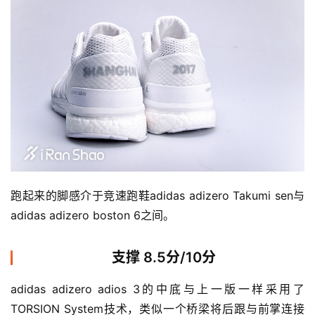
备
训
练
视
频
用
户
跑起来的脚感介于竞速跑鞋adidas adizero Takumi sen与
精
选
adidas adizero boston 6之间。
运
支撑 8.5分/10分
动
集
adidas adizero adios 3的中底与上一版一样采用了
TORSION System技术，类似一个桥梁将后跟与前掌连接