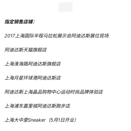
鞋子的损耗并没有非常大。
鞋底部分boost暴露在外面可能会被磨损，非常轻薄的鞋面
才是整双鞋最脆弱的地方。 在测试过程中，白色大底首先
被中国的马路攻陷，跑了几次就由白变黑了，但前后掌的橡
胶都没有太大磨损。
总结
可以说，adidas adizero adios 3很适合进行半程马拉松挑
战，既能提供速度支持，又会在有限的距离里提供缓冲保
护。
而如果想穿adios 3进行全马挑战，务必要穿它进行几次
LSD或马拉松配速的长距离试跑，可能它会成为你跑进300