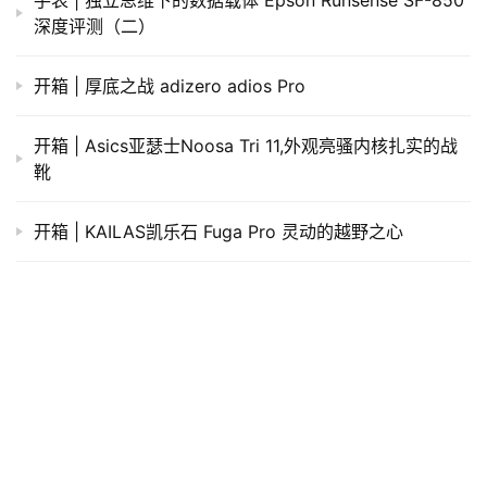
生成海报
0
一周新鲜装备资讯 | 全美运动鞋Top10榜单 你猜都有谁
上一篇
2017年4月7日 上午7:59
热点 | 越野跑圈的神级玩家们来中国干什么？
2017年4月9日 上午9:45
下一篇
相关推荐
评测 | 小胖子也有春天，New Balance 1260 V5支撑计
划
极致目标，Ultraspire Omega 5L 越野跑背包评测