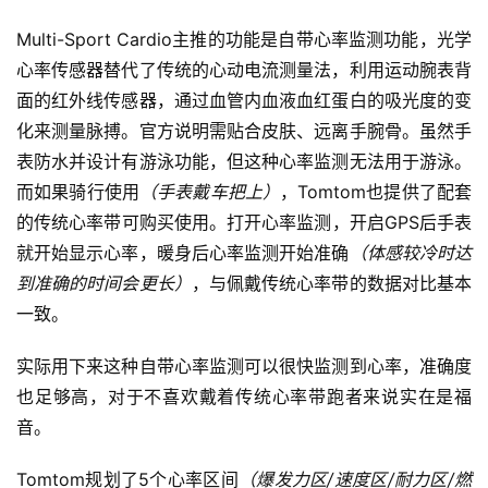
Multi-Sport Cardio主推的功能是自带心率监测功能，
光学
心率传感器替代了传统的心动电流测量法，利用运动腕表背
面的红外线传感器，通过血管内血液血红蛋白的吸光度的变
化来测量脉搏。
官方说明需贴合皮肤、远离手腕骨。虽然手
表防水并设计有游泳功能，但这种心率监测无法用于游泳。
而如果骑行使用
（手表戴车把上）
，Tomtom也提供了配套
的传统心率带可购买使用。打开心率监测，开启GPS后手表
就开始显示心率，暖身后心率监测开始准确
（体感较冷时达
到准确的时间会更长）
，与佩戴传统心率带的数据对比基本
一致。
实际用下来这种自带心率监测可以很快监测到心率，准确度
也足够高，对于不喜欢戴着传统心率带跑者来说实在是福
音。
Tomtom规划了5个心率区间
（爆发力区/速度区/耐力区/燃