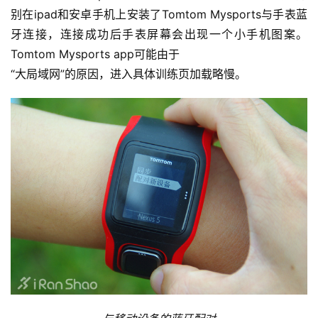
备
别在ipad和安卓手机上安装了Tomtom Mysports与手表蓝
牙连接，
连接成功后手表屏幕会出现一个小手机图案。
训
Tomtom Mysports app可能由于
练
“大局域网”的原因，进入具体训练页加载略慢。
视
频
用
户
精
选
运
动
集