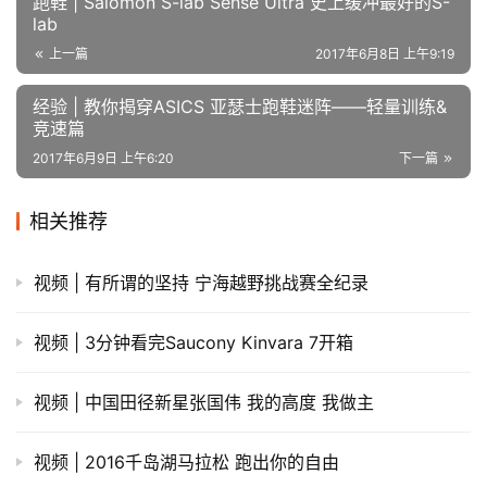
跑鞋 | Salomon S-lab Sense Ultra 史上缓冲最好的S-
lab
视
频
上一篇
2017年6月8日 上午9:19
经验 | 教你揭穿ASICS 亚瑟士跑鞋迷阵——轻量训练&
用
竞速篇
户
2017年6月9日 上午6:20
下一篇
精
选
相关推荐
运
动
视频 | 有所谓的坚持 宁海越野挑战赛全纪录
集
视频 | 3分钟看完Saucony Kinvara 7开箱
视频 | 中国田径新星张国伟 我的高度 我做主
视频 | 2016千岛湖马拉松 跑出你的自由