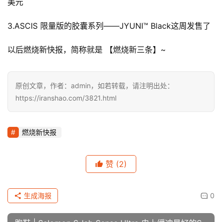
美元 
3.ASCIS 
限量版的胶囊系列——JYUNI™ Black
这周发售了
以后燃烧新快报，简称就是 【燃烧新三条】~
比
原创文章，作者：admin，如若转载，请注明出处：
赛
https://iranshao.com/3821.html
观
察
燃烧新快报
装
赞
(2)
备
训
生成海报
0
练