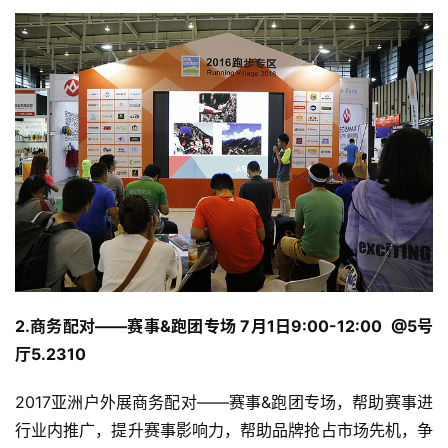
2.商务配对——赛事&跑团专场 7月1日9:00-12:00  @5号
厅5.2310
比
赛
2017亚洲户外展商务配对——赛事&跑团专场，帮助赛事进
行业内推广，提升赛事影响力，帮助品牌抢占市场先机，争