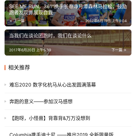
SEE ME RUN，361°携手长春净月潭森林马拉松，鼓励
跑者发现并展现自我
上一篇
2017年6月19日 上午9:04
当我们在谈论团跑时，我们在谈论什么
2017年6月20日 上午5:39
下一篇
相关推荐
难忘2020 数字化杭马从心出发圆满落幕
奔跑的意义——参加汉马感想
【跑呀，小怪兽】背靠背&万万没想到
Columbia携手迪士尼 ——推出2019 全新限量版