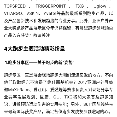
TOPSPEED、TRIGGERPOINT、TXG、Uglow、
VITARGO、VSKIN、Yvette等品牌最新系列跑步产品，以
及产品创新技术和发展趋势的专业分享。此外，亚洲户外产
业大奖跑步产品展示区今年仍将保留，有哪些跑步领域顶尖
产品入选获奖？敬请关注！
4大跑步主题活动精彩纷呈
 1.跑步分享区——关于跑步的新“姿势”
跑步专区一直是展会现场跑步大咖们流连忘返的地方，不向
他们取取经岂不浪费了绝佳面基机会？2017亚洲户外展盛
邀MaXi-Race、爱江山、爱燃烧等赛事负责人到现场分享专
业赛事发展规划；巨庸、GU、TXG将和大家普及跑步知
识，讲解预防运动伤害的实用技能；另外，361°国际线将带
来最新国际获奖产品，满足各位跑步发烧友那颗嗷嗷的心。