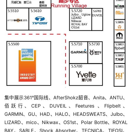
集中展示361°国际线、AfterShokz韶音、Anita、ANTU、
佰跃行、CEP、DUVEIL、Feetures 、Flipbelt、
GARMIN、GU、HAD、HALO、HEADSWEATS、Julbo、
LIZARD、mico、Nikwax、OS1st、Polar Bottle、ROYAL 
BAY、SABLE、Shock Absorber、TECNICA、TIFOSI、