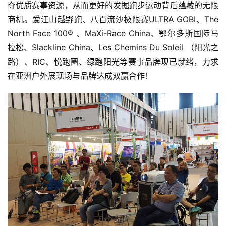
观
夺优质赛事资源，从而更好的发掘跑步运动背后蕴藏的无限
察
商机。爱江山越野跑、八百流沙极限赛ULTRA GOBI、The 
North Face 100® 、MaXi-Race China、鄂尔多斯国际马
装
拉松、Slackline China、Les Chemins Du Soleil （阳光之
备
路）、RIC、悦跑圈、绿跑阳光等赛事品牌现已就绪，力求
在亚洲户外展现场与品牌达成双赢合作！
训
练
视
频
用
户
精
选