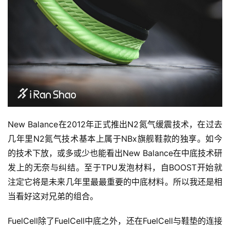
New Balance在2012年正式推出N2氮气缓震技术，在过去
几年里N2氮气技术基本上属于NBx旗舰鞋款的独享。如今
的技术下放，或多或少也能看出New Balance在中底技术研
发上的无奈与纠结。至于TPU发泡材料，自BOOST开始就
注定它将是未来几年里最最重要的中底材料。所以我还是相
当看好这对兄弟的组合。
FuelCell除了FuelCell中底之外，还在FuelCell与鞋垫的连接