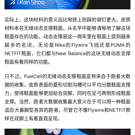
实际上，这块材料的意义远比地铁上防踩的铆钉更大。皮质
材料本名无缝动态支撑鞋面，从名字中能够清晰地了解这块
鞋面存在的功能。动态支撑是这一两年里在鞋面上提到越来
越多的名词，无论是Nike的Flywire飞线还是PUMA的
NETFIT鞋面，它们都与New Balance的这块无缝动态支撑
鞋面有着同样的功能。
只不过，FuelCell的无缝动态支撑鞋面宣称来自于跑者大数
据的收集，皮质表面的菱形切割沟槽可以平均分散鞋面支撑
力，使得鞋面能够更加贴合双脚，同时在足弓两侧形成鞋面
支撑。当然，跑者大数据收集最大意义在于可以用一种鞋面
适应大量脚型各异的跑者，尽管它不像Flywire和NETFIT那
样在双脚上有着直观呈现。