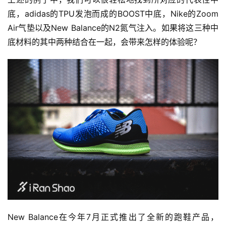
底，adidas的TPU发泡而成的BOOST中底，Nike的Zoom 
Air气垫以及New Balance的N2氮气注入。如果将这三种中
底材料的其中两种结合在一起，会带来怎样的体验呢？
New Balance在今年7月正式推出了全新的跑鞋产品，