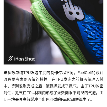
与多数单纯TPU发泡中底的制作过程不同，FuelCell的设计
流程要考虑到液氮的特性。在TPU发泡之前将液氮注入其
中，等到发泡完成之后，液氮挥发成了氮气，由于TPU的密
封性，氮气在TPU材料内形成了无数肉眼不可见的气泡，由
此一块兼具高效缓冲与出色回弹的FuelCell便诞生了。