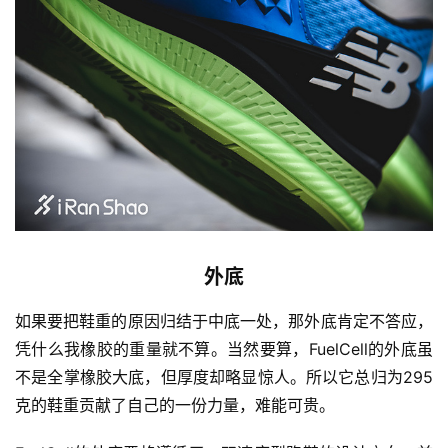
外底
如果要把鞋重的原因归结于中底一处，那外底肯定不答应，
凭什么我橡胶的重量就不算。当然要算，FuelCell的外底虽
不是全掌橡胶大底，但厚度却略显惊人。所以它总归为295
克的鞋重贡献了自己的一份力量，难能可贵。