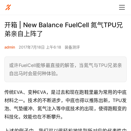
开箱 | New Balance FuelCell 氮气TPU兄
弟亲自上阵了
admin
2017年7月18日 上午6:18
装备测评
或许FuelCell能够最直接的解答，当氮气与TPU兄弟亲
自出马时会是何种体验。
传统EVA、变种EVA，是过去和现在跑鞋里最为常用的中底
材料之一。技术的不断进步，中底也得以推陈出新，TPU发
泡、气垫缓冲、氮气注入等中底技术的出现，使得跑鞋变的
科技化，效能也在不断攀升。
上述的例子中，我们可以很轻松地找到所对应的代表性中