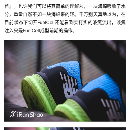
首』。也许我们可以将其简单的理解为，一块海绵吸收了水
分，重量自然不如一块海绵来的轻。千万别天真地以为，在
目前状态下切开FuelCell还能看到实打实的液氮流出，液氮
注入只是FuelCell成型前期的操作。