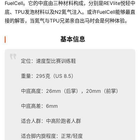
FuelCell。它的中底由三种材料构成，分别是REVlite悦轻中
底、TPU发泡材料以及N2氮气注入。或许FuelCell能够最直
接的解答，当氮气与TPU兄弟亲自出马时会是何种体验。
基本信息
定位：速度型比赛训练鞋
重量：295克（US 8.5）
中底高度：26mm（后掌），20mm（前掌）
中底高差：6mm
适合人群：中高阶跑者人群
适合脚内旋程度：正常/轻度