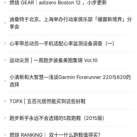
燃烧 GEAR｜adizero Boston 12 ，小步更新
迪桑特于北京、上海举办行动家俱乐部「缓震新境界」分
享会
心率带总动员—手机适配心率监测设备调查（一）
运动尖货 | 一周跑步装备美图集锦 Vol.10
小清新和大智慧—浅谈Garmin Forerunner 220与620的
选择
TOPX | 五百元居然能买到这些好鞋
跑步新手永远不会选错的5款跑鞋（2015版）
燃烧 RANKING｜ 双十一什么跑鞋值得买？