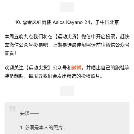
训
练
10. @
金风细雨楼 
Asics Kayano 24
，于中国北京
视
频
本周五晚九点我们将在【运动尖货】微信中开启投票，赶快
去微信公众号投票吧！上期票选最佳靓照请前往微信公众号
用
查看！
户
精
欢迎关注【运动尖货】公众号和
微博
，并晒出自己的跑鞋等
选
装备靓照，每周五我们会发出精选的投稿照片。
运
动
集
要求——
1. 必须是本人的照片；