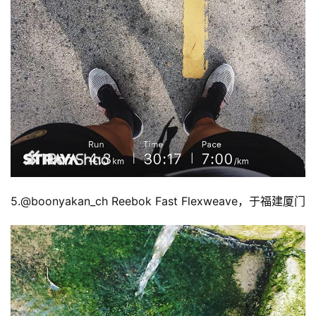
5.@
boonyakan_ch Reebok Fast Flexweave，于福建厦门