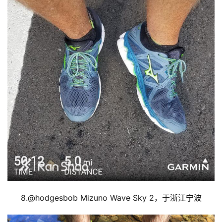
装
备
训
练
视
频
用
户
精
选
运
8.@
hodgesbob Mizuno Wave Sky 2，于浙江宁波
动
集