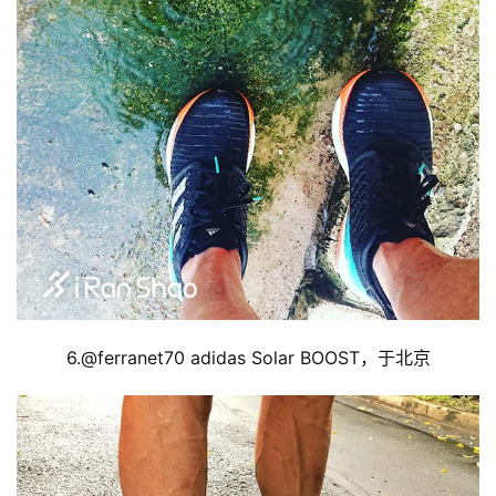
6.@
ferranet70 adidas Solar BOOST，于北京