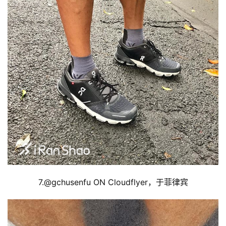
比
赛
7.@
gchusenfu ON Cloudflyer，于菲律宾
观
察