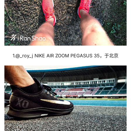
1.@
_roy_j NIKE 
AIR ZOOM PEGASUS 35，于北京