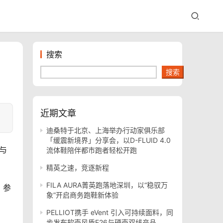
搜索
搜索
近期文章
迪桑特于北京、上海举办行动家俱乐部
「缓震新境界」分享会，以D-FLUID 4.0
与
流体鞋陪伴都市跑者轻松开跑
精英之速，竞逐新程
FILA AURA菁英跑落地深圳，以“稳驭万
，参
象”开启商务跑鞋新体验
PELLIOT携手 eVent 引入可持续面料，同
步发布软壳风盾E26与硬壳双线产品