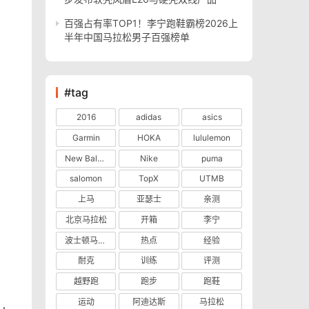
百强占有率TOP1！李宁跑鞋霸榜2026上
半年中国马拉松男子百强榜单
#tag
2016
adidas
asics
Garmin
HOKA
lululemon
New Balance
Nike
puma
salomon
TopX
UTMB
上马
亚瑟士
亲测
北京马拉松
开箱
李宁
波士顿马拉松
热点
经验
耐克
训练
评测
越野跑
跑步
跑鞋
运动
阿迪达斯
马拉松