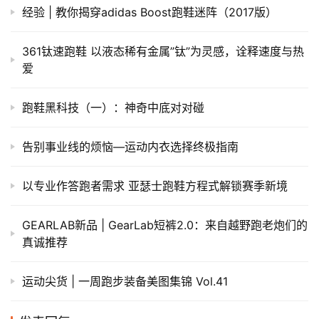
经验 | 教你揭穿adidas Boost跑鞋迷阵（2017版）
361钛速跑鞋 以液态稀有金属”钛”为灵感，诠释速度与热
爱
跑鞋黑科技（一）：神奇中底对对碰
告别事业线的烦恼—运动内衣选择终极指南
以专业作答跑者需求 亚瑟士跑鞋方程式解锁赛季新境
GEARLAB新品 | GearLab短裤2.0：来自越野跑老炮们的
真诚推荐
运动尖货 | 一周跑步装备美图集锦 Vol.41