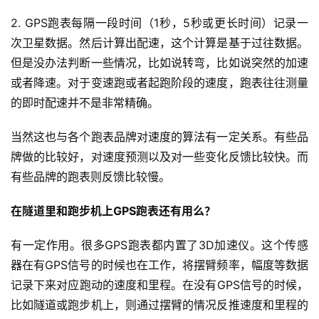
练
2. GPS跑表每隔一段时间（1秒，5秒或更长时间）记录一
视
次卫星数据。然后计算出配速，这个计算是基于过往数据。
频
但是没办法判断一些情况，比如说转弯，比如说突然的加速
或者降速。对于变速跑或者起跑阶段的速度，跑表往往测量
用
的即时配速并不是非常精确。
户
精
当然这也与各个跑表品牌对速度的算法有一定关系。有些品
选
牌做的比较好，对速度预测以及对一些变化反馈比较快。而
有些品牌的跑表则反馈比较慢。
运
动
在隧道里和跑步机上GPS跑表还有用么？
集
有一定作用。很多GPS跑表都内置了3D加速仪。这个传感
器在有GPS信号的时候也在工作，将摆臂频率，幅度等数据
记录下来对应跑动的速度和里程。在没有GPS信号的时候，
比如隧道或跑步机上，则通过摆臂的情况反推速度和里程的