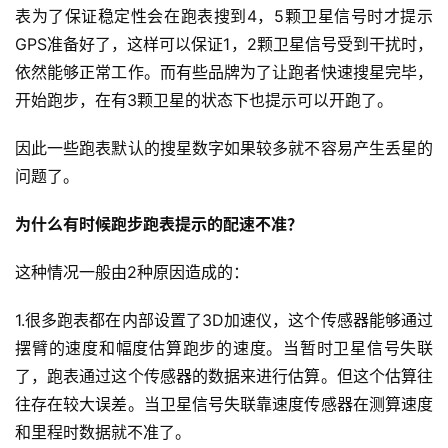
表为了保证稳定性会在跑表搜到4，5颗卫星信号时才提示
GPS准备好了，这样可以保证1，2颗卫星信号受到干扰时，
依然能够正常工作。而有些品牌为了让跑者快速搜星完毕，
开始跑步，在有3颗卫星的状态下也提示可以开跑了。
因此一些跑表默认的搜星数字如果较多就不容易产生丢星的
问题了。
比
赛
为什么有时候跑步跑表提示的配速不准？
观
这种情况一般由2种原因造成的：
察
1.很多跑表都在内部设置了3D加速仪，这个传感器能够通过
装
摆臂的速度和幅度估算跑步的速度。当暂时卫星信号失联
备
了，跑表通过这个传感器的数据来进行估算。但这个估算往
往存在较大误差。当卫星信号失联靠速度传感器在测算速度
训
和里程时数据就不准了。