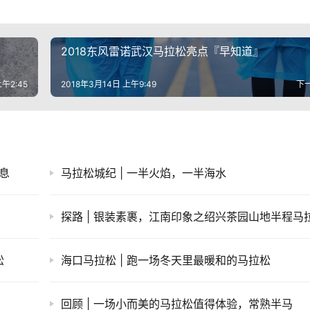
2018东风雷诺武汉马拉松亮点『早知道』
午2:45
2018年3月14日 上午9:49
下
信息
马拉松城纪 | 一半火焰，一半海水
探路 | 银装素裹，江南印象之绍兴茶园山地半程马
松
海口马拉松 | 跑一场冬天里最暖和的马拉松
回顾 | 一场小而美的马拉松值得体验，常熟半马