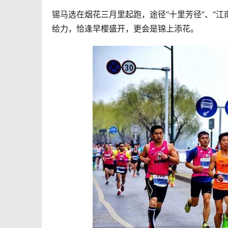
锡马选在烟花三月里起跑，途径“十里芳径”、“江
给力，恰逢早樱盛开，更会是锦上添花。