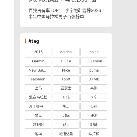
百强占有率TOP1！李宁跑鞋霸榜2026上
半年中国马拉松男子百强榜单
#tag
2016
adidas
asics
Garmin
HOKA
lululemon
New Balance
Nike
puma
salomon
TopX
UTMB
上马
亚瑟士
亲测
北京马拉松
开箱
李宁
波士顿马拉松
热点
经验
耐克
训练
评测
越野跑
跑步
跑鞋
运动
阿迪达斯
马拉松