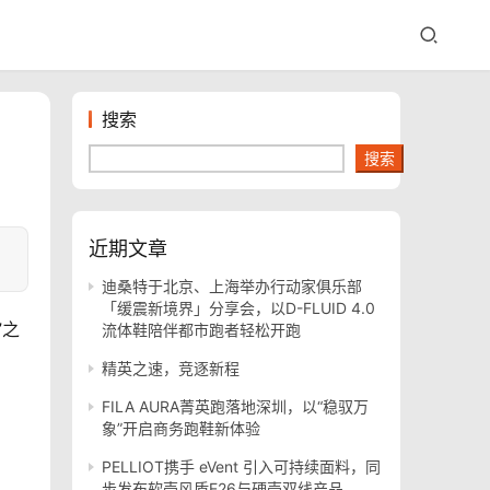
搜索
搜索
近期文章
迪桑特于北京、上海举办行动家俱乐部
「缓震新境界」分享会，以D-FLUID 4.0
”之
流体鞋陪伴都市跑者轻松开跑
精英之速，竞逐新程
FILA AURA菁英跑落地深圳，以“稳驭万
象”开启商务跑鞋新体验
PELLIOT携手 eVent 引入可持续面料，同
步发布软壳风盾E26与硬壳双线产品