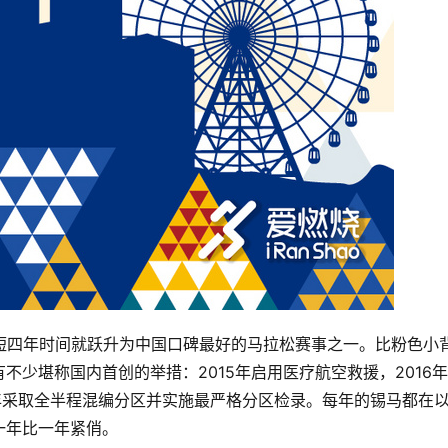
，短短四年时间就跃升为中国口碑最好的马拉松赛事之一。比粉色小
少堪称国内首创的举措：2015年启用医疗航空救援，2016
17年采取全半程混编分区并实施最严格分区检录。每年的锡马都在
一年比一年紧俏。