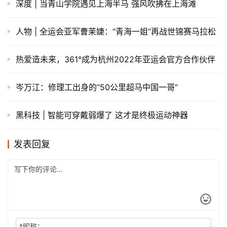
深度 | 当青山学院遇见上海半马 强风吹拂在上海滩
人物 | 全运会亚军曹茉婕：“青海一姐”再战世锦赛马拉松
热爱造未来，361°成为杭州2022年亚运会官方合作伙伴
岑万江：修理工出身的“50公里超马中国一哥”
黑科技 | 智能可穿戴弱爆了 这才是终极运动神器
发表回复
*
昵称：