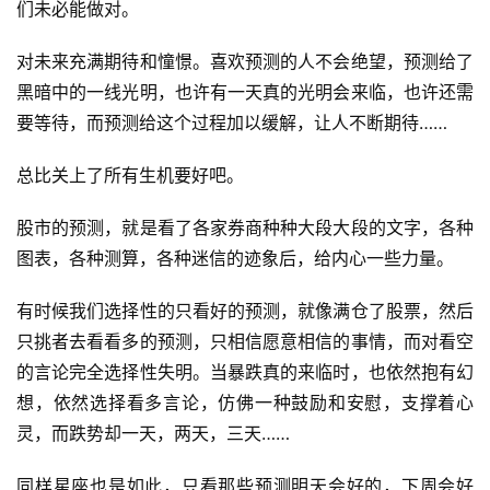
集
们未必能做对。
对未来充满期待和憧憬。喜欢预测的人不会绝望，预测给了
黑暗中的一线光明，也许有一天真的光明会来临，也许还需
要等待，而预测给这个过程加以缓解，让人不断期待……
总比关上了所有生机要好吧。
股市的预测，就是看了各家券商种种大段大段的文字，各种
图表，各种测算，各种迷信的迹象后，给内心一些力量。
有时候我们选择性的只看好的预测，就像满仓了股票，然后
只挑者去看看多的预测，只相信愿意相信的事情，而对看空
的言论完全选择性失明。当暴跌真的来临时，也依然抱有幻
想，依然选择看多言论，仿佛一种鼓励和安慰，支撑着心
灵，而跌势却一天，两天，三天……
同样星座也是如此，只看那些预测明天会好的，下周会好