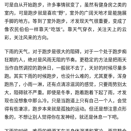
可是自从开始跑步，许多事情就变了，虽然有健身房之类的
室内，可是跑步就是喜欢“野”，室外的广阔天地才是能施展
手脚的地方。等到了室外跑步，才发现天气很重要，变成了
像农民伯伯一样靠天“吃饭”。靠天气穿衣，关注天上的云
彩，关注风来的方向。
下雨的天气，对于跑步是很大的阻碍，对于一个处于跑步痴
狂期的人，绝对是风雨无阻的节奏。更稳定的方法是把雨天
当作自然调控的跑休日，一般就不去了，天好的时候尽量多
跑。其实下雨的时候跑步，也没什么难的，尤其夏季，浑身
跑热了，小雨一淋，还有点清凉滋润的感觉，只要雨势别太
大，阻碍就不严重。即使是冬季，跑着跑着下起了雨，才发
现也没想象中那么冷。只是当跑道上只有自己一个人，会觉
得有些凄凉，跑步本来就是孤独的运动。但还是想注意点形
象的，不想让别人觉得你在发神经，就还是休息一下吧。
下雨的时候，难受的根源不在于身体湿透和寒冷，而是鞋会