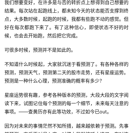
我们想要变好，在许多是与否的转折点上想得到自己想要的
结果。每次站在起跑线上，都未知今天的状态能否支撑到终
点，大多数时候，起跑的时候，我都有些跑不动的感觉。但
好在每次都跑下来了。有了这种信心，即使状态不好的时
候，也会去开始跑，然后把它完成。
可很多时候，预测并不是如此的。
不知道什么时候起，大家就沉迷于看预测了。有各种各样的
预测，预测天气，预测第二天的股市走势，还有星座运势。
预测是一种什么心理，预测准确的概率有多少？
星座运势很有趣，参考各种版本的预测，大段大段的文字阅
比
读下来，试图记住每个预测的每一个细节，未来每天注意的
赛
事项。——查黄历亦有此等功效，不过如今已out。
观
因为对未来的事情茫然不知所措，越来越依赖于预测。先事
察