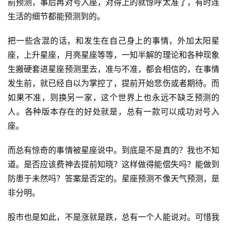
前预测，事后再对号入座，对得上的就惊呼太准了，有时连
生活的细节都能预测到的。
装
备
把一些含混的话，和发生在自己身上的事情，外加太阳星
座，上升星座，月亮星座等等，一知半解的理论和各种现象
训
生搬硬套进星座预测里去，准与不准，都会相信的，在事情
练
发生前，就已经自以为掌控了，提前开始悲伤或者期待。而
如果不准，则换另一家，这个世界上也永远不缺乏预测的
视
人。各种版本存在的好处就是，总有一款可以成功对号入
频
座。
用
而总有惊奇的事情被星座说中。到底是不是真的？我也不知
户
道。是否应该费神去提前知晓？这样做得能偿失吗？能做到
精
选
防患于未然吗？答案是否定的。星座预测不像天气预测，是
非分明。
运
动
股市也是如此，不是涨就是跌，总有一个人能说对。可惜我