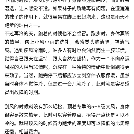
湿透，让人感觉不适。如果袜子的质地再有问题，在湿漉漉
的袜子的作用下，就很容易在脚上磨起泡来，这也是雨天不
跑步的理由之一。
不过再冷的天，跑着的时候也不会感冒。跑步时，身体蒸腾
的热量，遇上小风小雨的洗礼，会感觉头脑清醒，神清气
爽。遇到疾风冷雨时，许多人有时也会油然而生一腔悲愤，
觉得自己跟天在坚持，跟大自然在坚持，作为一个不向命运
屈服的人相当悲情呢，沉浸在一种独特的情绪中反倒跑得更
来劲了。当然，跑完停下后都应该立刻穿件衣服保暖，虽然
当时身体不觉得冷，但是过一会儿就冷了，此时就是容易感
冒出故障的时期。
刮风的时候就没有那么轻松。顶着冬季的5~6级大风，身体
很容易散失热量，此时可以穿着厚点，捂得严点还是可以不
冷的。就是顶风的时候奋力跑步的速度却可以降低的比走路
还慢，相当费力。