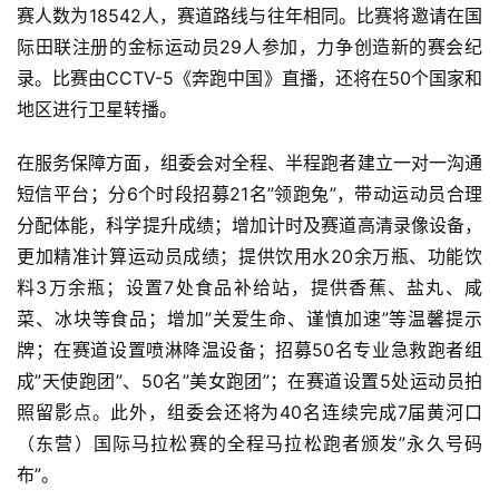
赛人数为18542人，赛道路线与往年相同。比赛将邀请在国
际田联注册的金标运动员29人参加，力争创造新的赛会纪
录。比赛由CCTV-5《奔跑中国》直播，还将在50个国家和
地区进行卫星转播。
在服务保障方面，组委会对全程、半程跑者建立一对一沟通
短信平台；分6个时段招募21名”领跑兔”，带动运动员合理
分配体能，科学提升成绩；增加计时及赛道高清录像设备，
更加精准计算运动员成绩；提供饮用水20余万瓶、功能饮
料3万余瓶；设置7处食品补给站，提供香蕉、盐丸、咸
菜、冰块等食品；增加”关爱生命、谨慎加速”等温馨提示
牌；在赛道设置喷淋降温设备；招募50名专业急救跑者组
成”天使跑团”、50名”美女跑团”；在赛道设置5处运动员拍
照留影点。此外，组委会还将为40名连续完成7届黄河口
（东营）国际马拉松赛的全程马拉松跑者颁发”永久号码
布”。