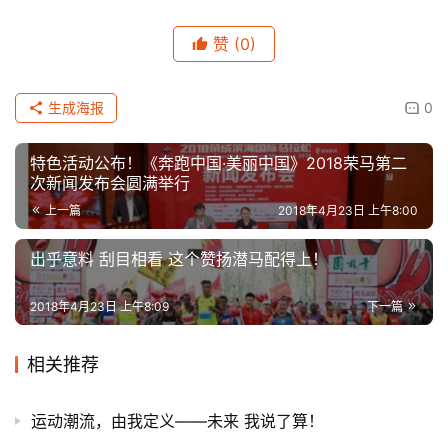
户
精
赞
(0)
选
生成海报
0
运
动
集
特色活动公布！《奔跑中国·美丽中国》2018荣马第二
次新闻发布会圆满举行
上一篇
2018年4月23日 上午8:00
出乎意料 刮目相看 这个赞扬潜马配得上！
2018年4月23日 上午8:09
下一篇
相关推荐
运动潮流，由我定义——未来 我说了算！