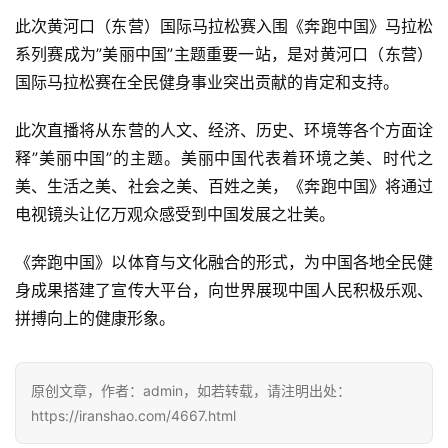
此次黄河口（东营）国际马拉松赛入围《奔跑中国》马拉松
比
系列赛成为”美丽中国”主题重要一站，是对黄河口（东营）
赛
国际马拉松赛在全民健身事业突出贡献的肯定和支持。
观
此次直播将从东营的人文、经济、历史、环境等各个方面诠
察
释”美丽中国”的主题。美丽中国代表着环境之美、时代之
美、生活之美、社会之美、百姓之美，《奔跑中国》将通过
装
电视镜头让亿万观众感受到中国发展之壮美。
备
《奔跑中国》以体育与文化融合的形式，为中国各地全民健
训
身成果搭建了宣传大平台，向世界展现中国人民积极乐观、
练
拼搏向上的健康形象。
视
频
原创文章，作者：admin，如若转载，请注明出处：
https://iranshao.com/4667.html
用