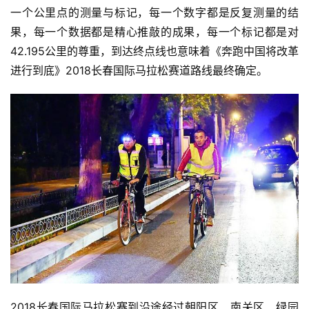
一个公里点的测量与标记，每一个数字都是反复测量的结
果，每一个数据都是精心推敲的成果，每一个标记都是对
42.195公里的尊重，到达终点线也意味着《奔跑中国将改革
进行到底》2018长春国际马拉松赛道路线最终确定。
比
赛
观
察
装
备
训
练
2018长春国际马拉松赛到沿途经过朝阳区、南关区、绿园