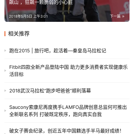
飙山 ，狂飙一颗脆弱的小心脏
2018年5月5日 上午3:01
下一篇
相关推荐
跑在2015 | 旅行吧，趁活着—秦皇岛马拉松记
Fitbit四款全新产品登陆中国 助力更多消费者实现健康乐
活目标
2018武汉马拉松“跑步吧爸爸”顺利落幕
Saucony索康尼再度携手LAMFO品牌创意总监何可推出
全新联名系列 打破既定秩序，跑向真实自我
破女子赛会纪录，创近五年中国籍选手半马最好成绩！