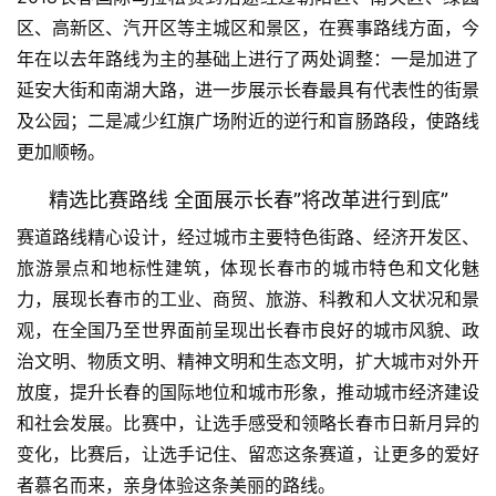
区、高新区、汽开区等主城区和景区，在赛事路线方面，今
视
频
年在以去年路线为主的基础上进行了两处调整：一是加进了
延安大街和南湖大路，进一步展示长春最具有代表性的街景
用
及公园；二是减少红旗广场附近的逆行和盲肠路段，使路线
户
更加顺畅。
精
选
精选比赛路线 全面展示长春”将改革进行到底”
赛道路线精心设计，经过城市主要特色街路、经济开发区、
运
旅游景点和地标性建筑，体现长春市的城市特色和文化魅
动
力，展现长春市的工业、商贸、旅游、科教和人文状况和景
集
观，在全国乃至世界面前呈现出长春市良好的城市风貌、政
治文明、物质文明、精神文明和生态文明，扩大城市对外开
放度，提升长春的国际地位和城市形象，推动城市经济建设
和社会发展。比赛中，让选手感受和领略长春市日新月异的
变化，比赛后，让选手记住、留恋这条赛道，让更多的爱好
者慕名而来，亲身体验这条美丽的路线。