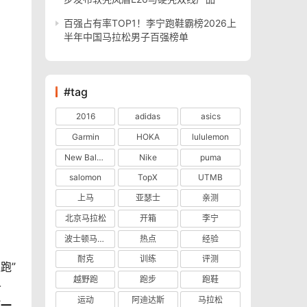
百强占有率TOP1！李宁跑鞋霸榜2026上
半年中国马拉松男子百强榜单
#tag
2016
adidas
asics
Garmin
HOKA
lululemon
New Balance
Nike
puma
salomon
TopX
UTMB
上马
亚瑟士
亲测
北京马拉松
开箱
李宁
波士顿马拉松
热点
经验
耐克
训练
评测
跑”
越野跑
跑步
跑鞋
午
运动
阿迪达斯
马拉松
第一