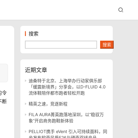
搜索
搜索
近期文章
迪桑特于北京、上海举办行动家俱乐部
「缓震新境界」分享会，以D-FLUID 4.0
的令
流体鞋陪伴都市跑者轻松开跑
不断
精英之速，竞逐新程
FILA AURA菁英跑落地深圳，以“稳驭万
象”开启商务跑鞋新体验
PELLIOT携手 eVent 引入可持续面料，同
步发布软壳风盾E26与硬壳双线产品