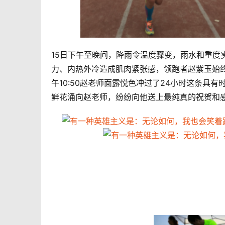
15日下午至晚间，降雨令温度骤变，雨水和重度
力、内热外冷造成肌肉紧张感，领跑者赵紫玉始终配速
午10:50赵老师面露悦色冲过了24小时这条
鲜花涌向赵老师，纷纷向他送上最纯真的祝贺和