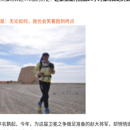
声名鹊起，今年，为这届卫冕之争做足准备的赵大将军，却悄悄