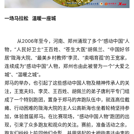
一场马拉松   温暖一座城
        从2006年至今，河南、郑州涌现了多个“感动中国”人
物，“人民好卫士”王百姓、“苍生大医”胡佩兰、“中国好邻
居”陇海大院、“最美乡村教师”李灵、“卖唱育孤”的王宽家，
连续成为“感动中国”人物，郑州也由此被誉为一个“大爱之
城”、“温暖之城”。
郑马的举办，也引起了这些感动中国人物及精神传承人的关
注，王宽夫妇、李灵、王百姓、胡佩兰的弟子唐利平专门组
成了一个特别跑团，置身于郑马的奔跑队伍中，就连高位截
瘫、行动困难的陇海大院的主人公高新海也坐着轮椅坚持参
加，体验首届郑马。在比赛现场，“感动中国人物”跑团的出
现，引来了众多跑友和观众的关注。赛前，准备活动之余，
跑友们纷纷上前同他们合影，并用竖起的大拇指表达由衷的