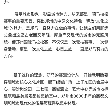
力。 
        展示城市形象，彰显城市魅力，从来都是一项马拉松
赛事的重要宗旨，突出郑州的中原文化特色，释放“文化之
城”的魅力，是郑马一直努力在做的事情。让跑友们用脚步
丈量出这座古老而又年轻，厚重而又现代的城市的完整风
貌。使郑州国际马拉松赛，不仅仅是一次竞技赛事，一次健
比
身活动，更是一次文化之旅、心灵之旅，一直是郑马努力的
赛
方向。
观
察
       基于这样的理念，郑马的赛道设计从一开始就明确要
穿越城市核心文化片区，起于绿城广场，止于东区的会展中
装
心，碧沙岗公园、二七塔、商城遗址、艺术中心等城市地标
备
建筑和最美景观都被集纳其中，郑州市3600多年的商都文
明和城市现代化的发展历程得以集中体现。 
训
练