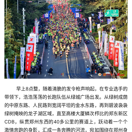
        早上8点整，随着清脆的发令枪声响起，在专业选手的
带领下，浩浩荡荡的长跑队伍从绿城广场出发。从绿树成荫
的中原东路、人民路到宽阔平坦的金水东路，再到碧波袅袅
绿树掩映的龙子湖区域，直至高楼大厦鳞次栉比的郑东新区
CDB，纵贯郑州东西的40多公里的赛道上，跃动着一个个
激情奔跑的身影，汇成一条奔腾的河流，宛如围绕在郑州身