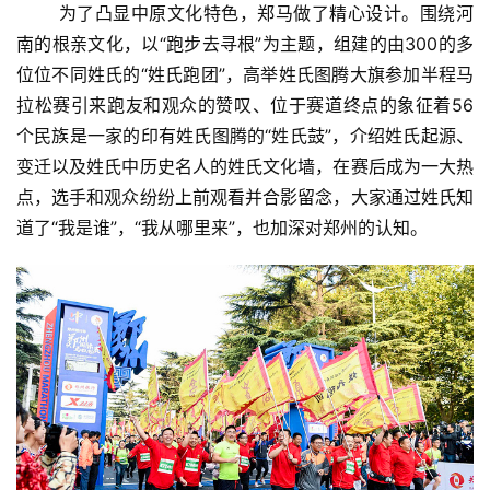
       为了凸显中原文化特色，郑马做了精心设计。围绕河
南的根亲文化，以“跑步去寻根”为主题，组建的由300的多
视
位位不同姓氏的“姓氏跑团”，高举姓氏图腾大旗参加半程马
频
拉松赛引来跑友和观众的赞叹、位于赛道终点的象征着56
个民族是一家的印有姓氏图腾的“姓氏鼓”，介绍姓氏起源、
用
变迁以及姓氏中历史名人的姓氏文化墙，在赛后成为一大热
户
点，选手和观众纷纷上前观看并合影留念，大家通过姓氏知
精
选
道了“我是谁”，“我从哪里来”，也加深对郑州的认知。 
运
动
集