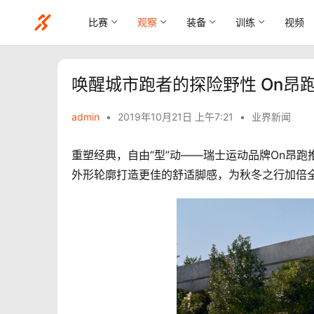
比赛
观察
装备
训练
视频
唤醒城市跑者的探险野性 On昂跑推
admin
•
2019年10月21日 上午7:21
•
业界新闻
重塑经典，自由“型”动——瑞士运动品牌On昂跑推
外形轮廓打造更佳的舒适脚感，为秋冬之行加倍