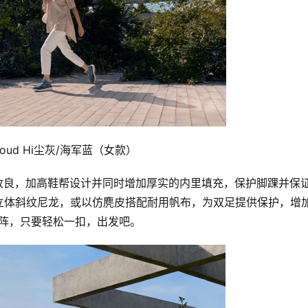
loud Hi尘灰/海军蓝（女款）
行创新改良，加高鞋帮设计并同时增加厚实的内里填充，保护脚踝并保
立体斜纹尼龙，或以仿麂皮搭配耐用帆布，为双足提供保护，增
装上阵，只要轻松一扣，出发吧。