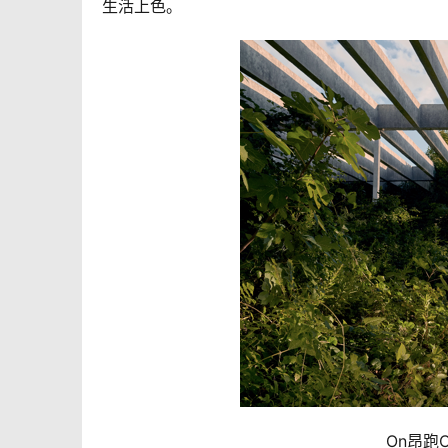
生活上色。
On昂跑C