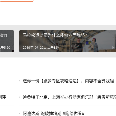
动力
马拉松运动员为什么能够老而弥坚？
上午5:20
2019年10月22日 上午1:54
下
送你一份【跑步专区攻略速递】，内容不全算我输
测评
阿迪达斯 跑破撞墙期 #跑给你看#