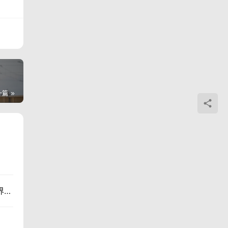
一篇
！
迪桑特于北京、上海举办行动家俱乐部「缓震新境界」分享会，以D-FLUID 4.0流体鞋陪伴都市跑者轻松开跑