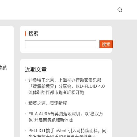
搜索
搜索
高的
近期文章
迪桑特于北京、上海举办行动家俱乐部
「缓震新境界」分享会，以D-FLUID 4.0
流体鞋陪伴都市跑者轻松开跑
精英之速，竞逐新程
FILA AURA菁英跑落地深圳，以“稳驭万
象”开启商务跑鞋新体验
PELLIOT携手 eVent 引入可持续面料，同
步发布软壳风盾E26与硬壳双线产品