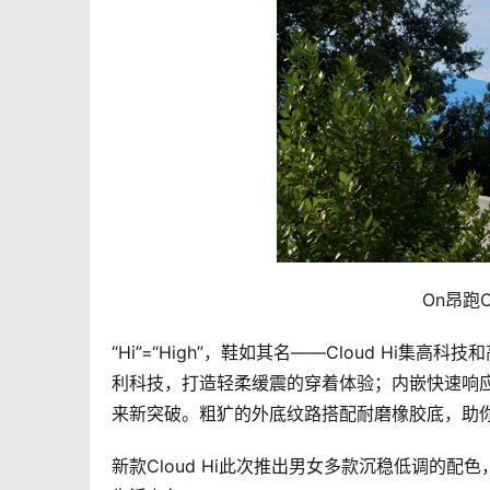
On昂跑C
“Hi”=“High”，鞋如其名——Cloud Hi集
利科技，打造轻柔缓震的穿着体验；内嵌快速响应的
来新突破。粗犷的外底纹路搭配耐磨橡胶底，助你
新款Cloud Hi此次推出男女多款沉稳低调的