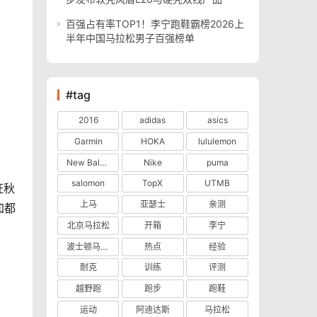
百强占有率TOP1！李宁跑鞋霸榜2026上
半年中国马拉松男子百强榜单
#tag
2016
adidas
asics
Garmin
HOKA
lululemon
New Balance
Nike
puma
salomon
TopX
UTMB
证秋
上马
亚瑟士
亲测
加都
北京马拉松
开箱
李宁
波士顿马拉松
热点
经验
耐克
训练
评测
越野跑
跑步
跑鞋
运动
阿迪达斯
马拉松