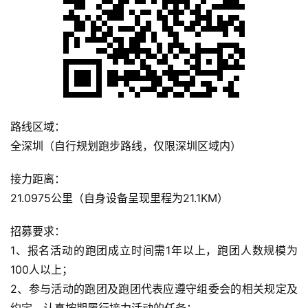
练
视
频
用
户
路线区域：
精
选
全深圳（自行规划跑步路线，仅限深圳区域内）
接力距离：
运
动
21.0975公里（自身设备呈现里程为21.1KM）
集
招募要求：
1、报名活动的跑团成立时间需1年以上，跑团人数规模为
100人以上；
2、参与活动的跑团及跑团代表应遵守组委会的相关规定及