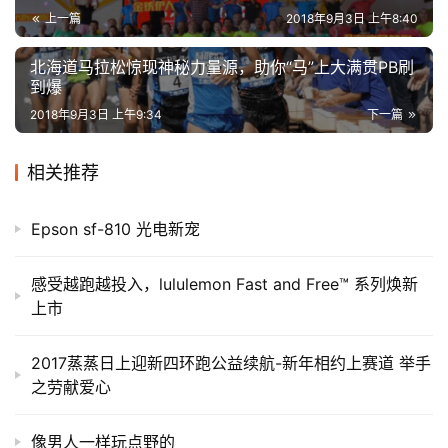
上一篇
2018年9月3日 上午8:40
北海道马拉松惊现神秘力量源，助你“马”上大满贯PB刷
到爆
2018年9月3日 上午9:34
下一篇
相关推荐
Epson sf-810 光电新宠
感受越跑越投入，lululemon Fast and Free™ 系列焕新
上市
2017蒸蒸日上迎新四环跑公益续航-新年相约上赛道 举手
之劳献爱心
像男人一样玩点野的