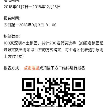
活动时间：
2018年9月7日—2018年12月15日
报名时间：
即日起—2018年9月3日18：00
招募数量：
100家深圳本土跑团，共计200名代表选手（如报名跑团超
比
过限定数量则采取抽签的方式确定，每个跑团代表选手原则
赛
上为1男1女）
观
报名方式： 
点击这里
或扫描下方二维码进行报名
察
装
备
训