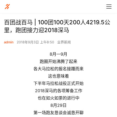
百团战百马 | 100团100天200人4219.5公
里，跑团接力迎2018深马
admin
2018年9月3日 上午8:50
业界新闻
8月—9月
跑圈开始沸腾了起来
各大马拉松的报名接踵而来
这也意味着
下半年马拉松战役正式开始
2018深马的各项筹备工作
也在如火如荼的进行中
8月29日
第一场跑友恳谈会诚恳开聊