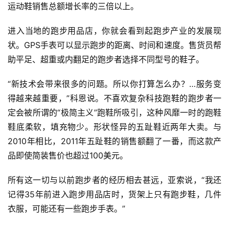
运动鞋销售总额增长率的三倍以上。  
进入当地的跑步用品店，你就会看到起跑步产业的发展现
状。GPS手表可以显示跑步的距离、时间和速度。售货员帮
助平足、超重或内翻足的跑步者选择不同型号的鞋子。  
“新技术会带来很多的问题。所以你打算怎么办？…服务变
得越来越重要，”科恩说。不喜欢复杂科技跑鞋的跑步者一
定会被所谓的“极简主义”跑鞋所吸引，这种风靡一时的跑鞋
比
鞋底柔软，填充物少。形状怪异的五趾鞋近两年大卖。与
赛
2010年相比，2011年五趾鞋的销售额翻了一番，而这款产
品即使简装售价也超过100美元。  
观
察
所有这一切与以前跑步者的经历相去甚远，亚索说，“我还
记得35年前进入跑步用品店时，货架上只有跑步鞋，几件
装
衣服，可能还有一些跑步手表。”  
备