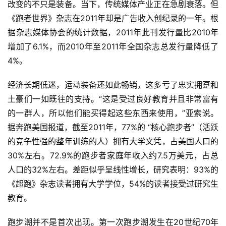
改变的不只是装备。当下，传统媒体产业正在急剧衰落。但
训
《跑者世界》杂志在2011年却是广告收入创纪录的一年。根
练
据杂志媒体协会的统计数据，2011年此刊发行量比2010年
增加了6.1%，而2010年至2011年全国杂志总发行量降低了
视
4%。  
频
经济长期低迷，运动装备还如此畅销，这多亏了忠实拥趸和
用
土豪们一如既往的支持。“这是受过良好教育并且非常富有
户
的一群人，所以他们能买得起这些东西来使用，”亚索说。
精
据奔跑美国报道，截至2011年，77%的 “核心跑步者”（活跃
选
的竞争性强的整年训练的人）拥有大学文凭，占美国人口的
30%左右。72.9%的跑步者家庭年收入约7.5万美元，占总
运
动
人口的32%左右。差距似乎呈线性增长，研究表明：93%的
集
《超跑》杂志读者拥有大学学位，54%的读者接受过研究生
教育。  
跑步潮并不是首次出现。第一次跑步潮发生在20世纪70年