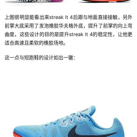
察
上图很明显能看出来streak lt 4后跟与地面直接接触，另外
装
前掌大底采用了发泡橡胶华夫格外底，提升了前掌的向上弯
备
曲度，这些设计的目的是提升streak lt 4的稳定性，让他更
适合高速且柔软的橡胶场地。
训
练
这一点与短跑鞋的设计如出一辙： 
视
频
用
户
精
选
运