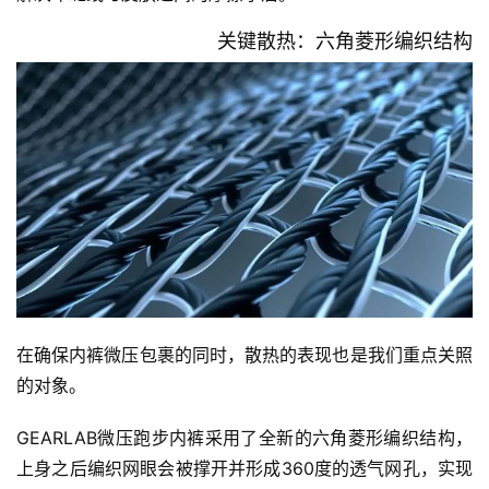
关键散热：六角菱形编织结构
比
赛
在确保内裤微压包裹的同时，散热的表现也是我们重点关照
观
的对象。
察
GEARLAB微压跑步内裤采用了全新的六角菱形编织结构，
装
上身之后编织网眼会被撑开并形成360度的透气网孔，实现